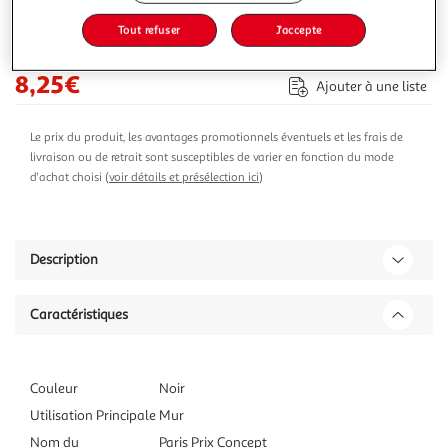
-35 %
Tout refuser
J'accepte
Ajouter au panier
12,69€
8,25€
Ajouter à une liste
Le prix du produit, les avantages promotionnels éventuels et les frais de
livraison ou de retrait sont susceptibles de varier en fonction du mode
d'achat choisi (
voir détails et présélection ici
)
Description
Caractéristiques
Couleur
Noir
Utilisation Principale
Mur
Nom du
Paris Prix Concept