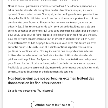
Illustration
Illustration
précédente
suivante
Nous et nos 68 partenaires stockons et accédons à des données personnelles,
telles que des données de navigation ou des identifiants uniques, sur votre
appareil. Si vous sélectionnez "J'accepte", les technologies de suivi prendront en
charge les finalités affichées dans la section « Nous et nos partenaires traitons
des données pour fournir ». Si vous retirez votre consentement, elles seront
ATMOSPHERA
désactivées. Si les technologies de suivi sont désactivées, il est possible que
2 stickers carrelage mur - noir
certains contenus et annonces qui vous sont présentés ne soient pas pertinents
Informations Techniques : Dimensions : L. 30 x l. 30 x H. 0,7
pour vous. Vous pouvez faire réapparaître ce menu pour modifier vos choix ou
cm Matière : PVC Spécificités : Design & Tendance Facile à
pour retirer votre consentement à tout moment en cliquant sur le lien "Gérer
Poser Poids : 0,06 kg Couleur : Noir
mes préférences" en bas de page. Les choix que vous avez fait auront un effet
En savoir +
sur notre ou nos sites web. Pour plus d’informations, reportez-vous à notre
Vendu par
Toilinux
politique de confidentialité. Nos équipes ainsi que nos partenaires externes
traitent des données selon les finalités suivantes : Utiliser des données de
Livr. ou retrait dès 5/6 jours
géolocalisation précises. Analyser activement les caractéristiques de l’appareil
A partir de 4,35€
pour l’identification. Stocker et/ou accéder à des informations sur un appareil.
Plus d'options
Publicités et contenu personnalisés, mesure de performance des publicités et du
contenu, études d’audience et développement de services.
8,25€
12,69€
Vendu par
Toilinux
Nos équipes ainsi que nos partenaires externes, traitent des
données selon les finalités suivantes :
Livraison dès 5/6 jours
Liste de nos partenaires (fournisseurs)
4,99€
Plus d'options
Afficher toutes les finalités
23,75€
Vendu par
Multishop