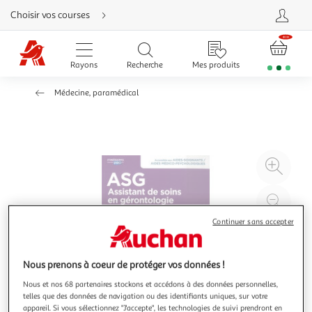
Aller
Choisir vos courses
directement
au
contenu
Aller
directement
Rayons
Recherche
Mes produits
à
la
recherche
Médecine, paramédical
Aller
directement
à
la
navigation
Aller
directement
à
Agr
la
rubrique
l'il
besoin
d'aide
à
Réd
20
l'il
Continuer sans accepter
à
Par
100
le
Nous prenons à coeur de protéger vos données !
%
pro
Nous et nos 68 partenaires stockons et accédons à des données personnelles,
telles que des données de navigation ou des identifiants uniques, sur votre
appareil. Si vous sélectionnez "J'accepte", les technologies de suivi prendront en