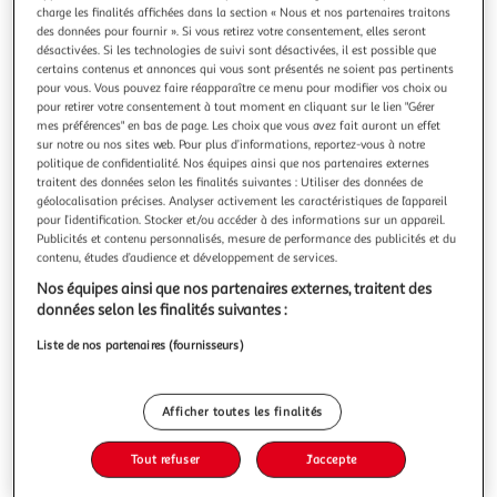
charge les finalités affichées dans la section « Nous et nos partenaires traitons
des données pour fournir ». Si vous retirez votre consentement, elles seront
désactivées. Si les technologies de suivi sont désactivées, il est possible que
certains contenus et annonces qui vous sont présentés ne soient pas pertinents
pour vous. Vous pouvez faire réapparaître ce menu pour modifier vos choix ou
ASSISTANT DE SOINS EN GERONTOLOGIE (ASG).
pour retirer votre consentement à tout moment en cliquant sur le lien "Gérer
mes préférences" en bas de page. Les choix que vous avez fait auront un effet
PREPARATION COMPLETE POUR REUSSIR SA
sur notre ou nos sites web. Pour plus d’informations, reportez-vous à notre
FORMATION, 4E EDITION, Rivaldi Lydie
politique de confidentialité. Nos équipes ainsi que nos partenaires externes
Grâce à ce livre, préparez efficacement votre diplôme
traitent des données selon les finalités suivantes : Utiliser des données de
d'assistant de soins en gérontologie (ASG) ! Le livre ASG ou
géolocalisation précises. Analyser activement les caractéristiques de l’appareil
Assistant de soins en gérontologie vous fait découvrir un
pour l’identification. Stocker et/ou accéder à des informations sur un appareil.
En savoir +
Publicités et contenu personnalisés, mesure de performance des publicités et du
métier qui intervient auprès des personnes âgées, en
contenu, études d’audience et développement de services.
Vous voulez connaître le prix de ce produit ?
situation de grande dépendance et/ou présentant des
troubles cognitifs néc
Nos équipes ainsi que nos partenaires externes, traitent des
Afficher le prix
données selon les finalités suivantes :
Liste de nos partenaires (fournisseurs)
Afficher toutes les finalités
Description
Tout refuser
J'accepte
Caractéristiques