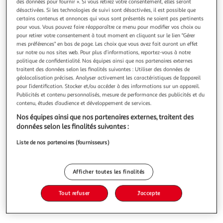
des données pour fournir ». Si vous retirez votre consentement, elles seront
désactivées. Si les technologies de suivi sont désactivées, il est possible que
certains contenus et annonces qui vous sont présentés ne soient pas pertinents
pour vous. Vous pouvez faire réapparaître ce menu pour modifier vos choix ou
pour retirer votre consentement à tout moment en cliquant sur le lien "Gérer
mes préférences" en bas de page. Les choix que vous avez fait auront un effet
ASSASSINATION CLASSROOM TOME 20, Matsui Yusei
sur notre ou nos sites web. Pour plus d’informations, reportez-vous à notre
Les élèves de la alte E sont parvenus à retrouver M. Koro.
politique de confidentialité. Nos équipes ainsi que nos partenaires externes
Mais deux ennemis nourris d'une violente haine se
traitent des données selon les finalités suivantes : Utiliser des données de
rapprochent. Quelle sera l'issue du dernier combat ? Et
En savoir +
géolocalisation précises. Analyser activement les caractéristiques de l’appareil
quel avenir attend les élèves ?Auteur : Matsui YuseiEditeur :
pour l’identification. Stocker et/ou accéder à des informations sur un appareil.
Vous voulez connaître le prix de ce produit ?
Publicités et contenu personnalisés, mesure de performance des publicités et du
DARGAUDDate de parution : 04/05/2018Nombre de pages
contenu, études d’audience et développement de services.
: 184Dimensions : 17.
Afficher le prix
Nos équipes ainsi que nos partenaires externes, traitent des
données selon les finalités suivantes :
Liste de nos partenaires (fournisseurs)
Description
Afficher toutes les finalités
Caractéristiques
Tout refuser
J'accepte