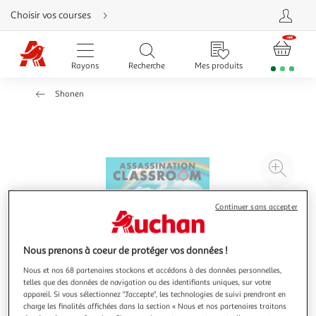
Aller
Choisir vos courses
directement
au
contenu
Aller
directement
Rayons
Recherche
Mes produits
à
la
recherche
Shonen
Aller
directement
à
la
navigation
Aller
directement
à
Agr
la
rubrique
l'il
besoin
d'aide
à
Réd
Continuer sans accepter
20
l'il
à
Par
Nous prenons à coeur de protéger vos données !
100
le
%
pro
Nous et nos 68 partenaires stockons et accédons à des données personnelles,
telles que des données de navigation ou des identifiants uniques, sur votre
appareil. Si vous sélectionnez "J'accepte", les technologies de suivi prendront en
charge les finalités affichées dans la section « Nous et nos partenaires traitons