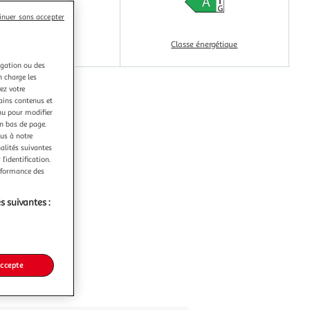
inuer sans accepter
Indice de durabilité
Classe énergétique
igation ou des
n charge les
ez votre
tains contenus et
nu pour modifier
en bas de page.
ous à notre
nalités suivantes
l’identification.
erformance des
s suivantes :
accepte