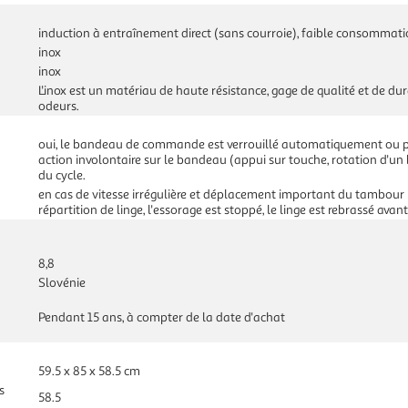
induction à entraînement direct (sans courroie), faible consommatio
inox
inox
L'inox est un matériau de haute résistance, gage de qualité et de dura
odeurs.
oui, le bandeau de commande est verrouillé automatiquement ou 
action involontaire sur le bandeau (appui sur touche, rotation d'u
du cycle.
en cas de vitesse irrégulière et déplacement important du tambou
répartition de linge, l'essorage est stoppé, le linge est rebrassé ava
8,8
Slovénie
Pendant 15 ans, à compter de la date d'achat
59.5 x 85 x 58.5 cm
s
58.5