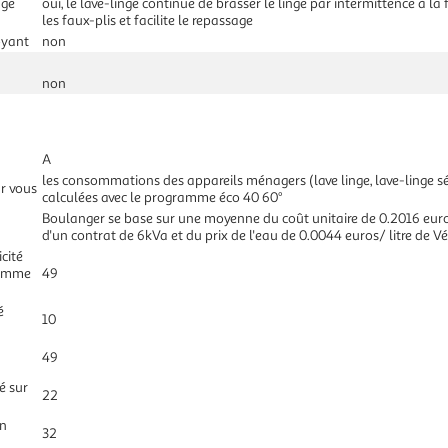
age
oui, le lave-linge continue de brasser le linge par intermittence à la 
les faux-plis et facilite le repassage
oyant
non
non
A
les consommations des appareils ménagers (lave linge, lave-linge séc
r vous
calculées avec le programme éco 40 60°
Boulanger se base sur une moyenne du coût unitaire de 0.2016 euros
d'un contrat de 6kVa et du prix de l'eau de 0.0044 euros/ litre de Véo
cité
ramme
49
é
10
49
é sur
22
on
32