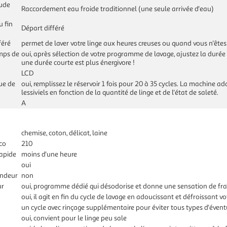
ude
Raccordement eau froide traditionnel (une seule arrivée d'eau)
u fin
Départ différé
féré
permet de laver votre linge aux heures creuses ou quand vous n'ête
mps de
oui, après sélection de votre programme de lavage, ajustez la duré
une durée courte est plus énergivore !
LCD
ue de
oui, remplissez le réservoir 1 fois pour 20 à 35 cycles. La machine
lessiviels en fonction de la quantité de linge et de l'état de saleté.
A
chemise, coton, délicat, laine
co
210
apide
moins d'une heure
oui
ondeur
non
ur
oui, programme dédié qui désodorise et donne une sensation de fraî
oui, il agit en fin du cycle de lavage en adoucissant et défroissant vo
un cycle avec rinçage supplémentaire pour éviter tous types d'éventu
oui, convient pour le linge peu sale