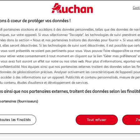
Cont
ns à coeur de protéger vos données !
8 partenaires stockons et accédons à des données personnelles, telles que des données de nav
niques, sur votre appareil. Si vous sélectionnez "J'accepte", les technologies de suivi prendront e
chées dans la section « Nous et nos partenaires traitons des données pour fournir ». Si vous retir
 elles seront désactivées. Si les technologies de suivi sont désactivées, il est possible que cer
vous sont présentés ne soient pas pertinents pour vous. Vous pouvez faire réapparaître ce me
pour retirer votre consentement à tout moment en cliquant sur le lien "Gérer mes préférences" 
 vous avez fait auront un effet sur notre ou nos sites web. Pour plus d’informations, reportez-v
confidentialité. Nos équipes ainsi que nos partenaires externes traitent des données selon les fi
 données de géolocalisation précises. Analyser activement les caractéristiques de l’appareil pour 
 accéder à des informations sur un appareil. Publicités et contenu personnalisés, mesure de p
 du contenu, études d’audience et développement de services.
s ainsi que nos partenaires externes, traitent des données selon les finalité
partenaires (fournisseurs)
toutes les finalités
Tout refuser
J'