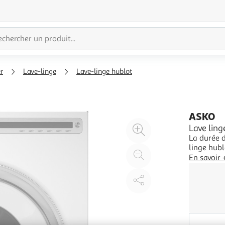
r
Lave-linge
Lave-linge hublot
ASKO
Agrandir
Lave lin
La durée de garantie
l'illustration
linge hublot Avantage il peut être installé rapidement
à
Réduire
n'importe
En savoir 
200%
l'illustration
superposer un séche-linge
3 cms su
à
Partager
100
le
%
produit