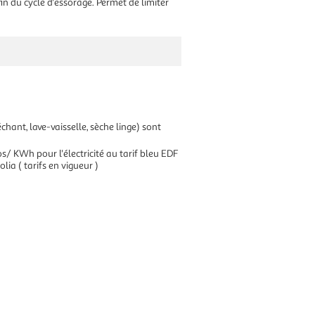
fin du cycle d'essorage. Permet de limiter
hant, lave-vaisselle, sèche linge) sont
/ KWh pour l'électricité au tarif bleu EDF
lia ( tarifs en vigueur )