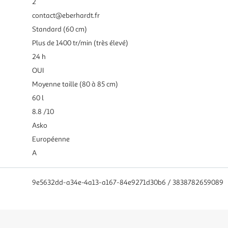
2
contact@eberhardt.fr
Standard (60 cm)
Plus de 1400 tr/min (très élevé)
24 h
OUI
Moyenne taille (80 à 85 cm)
60 l
8.8 /10
Asko
Européenne
A
9e5632dd-a34e-4a13-a167-84e9271d30b6 / 3838782659089