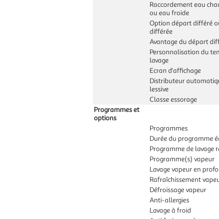
Raccordement eau cha
ou eau froide
Option départ différé o
différée
Avantage du départ dif
Personnalisation du te
lavage
Ecran d'affichage
Distributeur automatiq
lessive
Classe essorage
Programmes et
options
Programmes
Durée du programme é
Programme de lavage r
Programme(s) vapeur
Lavage vapeur en prof
Rafraîchissement vape
Défroissage vapeur
Anti-allergies
Lavage à froid