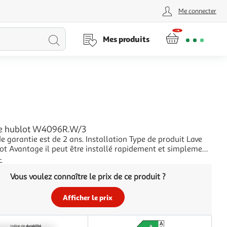
Me connecter
Lancer
Mes produits
la
recherche
ge hublot W4096R.W/3
 est de 2 ans. Installation Type de produit Lave
 et simplement
 où. Pour une profondeur mini de 60 cm, vous pourrez y
+
 Dessus amovible non Conseils prévoir 2 à
Vous voulez connaître le prix de ce produit ?
ppléme
Afficher le prix