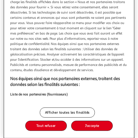
charge les finalités affichées dans la section « Nous et nos partenaires traitons
des données pour fournir ». Si vous retirez votre consentement, elles seront
désactivées. Si les technologies de suivi sont désactivées, il est possible que
certains contenus et annonces qui vous sont présentés ne soient pas pertinents
pour vous. Vous pouvez faire réapparaître ce menu pour modifier vos choix ou
pour retirer votre consentement à tout moment en cliquant sur le lien "Gérer
AS-TU DEJA VU..?, Martin-Bachy Maud
mes préférences" en bas de page. Les choix que vous avez fait auront un effet
De drôles de petites créatures envahissent des oeuvres
sur notre ou nos sites web. Pour plus d’informations, reportez-vous à notre
célèbres ! Elles se faufilent dans la grotte de Lascaux, entre
politique de confidentialité. Nos équipes ainsi que nos partenaires externes
les boîtes de conserve d'Andy Warhol, sur la tête de Louis
En savoir +
traitent des données selon les finalités suivantes : Utiliser des données de
XIV, la chambre de van Gogh ou sur le pont du jardin de
géolocalisation précises. Analyser activement les caractéristiques de l’appareil
Vous voulez connaître le prix de ce produit ?
Monet... Un cherche et trouve doublé d'un malicieux regard
pour l’identification. Stocker et/ou accéder à des informations sur un appareil.
Publicités et contenu personnalisés, mesure de performance des publicités et du
posé sur
contenu, études d’audience et développement de services.
Afficher le prix
Nos équipes ainsi que nos partenaires externes, traitent des
données selon les finalités suivantes :
Liste de nos partenaires (fournisseurs)
Description
Afficher toutes les finalités
Caractéristiques
Tout refuser
J'accepte