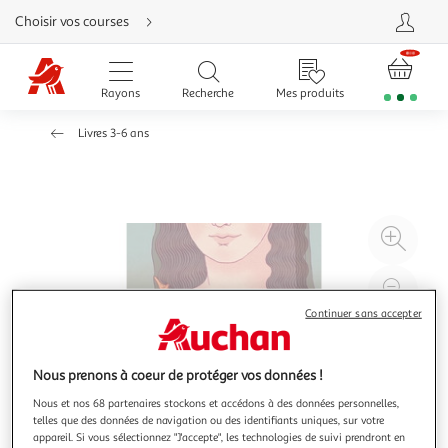
Aller
Choisir vos courses
directement
au
contenu
Aller
directement
Rayons
Recherche
Mes produits
à
la
recherche
Livres 3-6 ans
Aller
directement
à
la
navigation
Aller
directement
à
Agr
la
rubrique
l'il
besoin
d'aide
à
Réd
20
l'il
Continuer sans accepter
à
Par
100
le
Nous prenons à coeur de protéger vos données !
%
pro
Nous et nos 68 partenaires stockons et accédons à des données personnelles,
telles que des données de navigation ou des identifiants uniques, sur votre
appareil. Si vous sélectionnez "J'accepte", les technologies de suivi prendront en