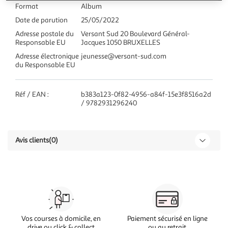
Format
Album
Date de parution
25/05/2022
Adresse postale du
Versant Sud 20 Boulevard Général-
Responsable EU
Jacques 1050 BRUXELLES
Adresse électronique
jeunesse@versant-sud.com
du Responsable EU
Réf / EAN :
b383a123-0f82-4956-a84f-15e3f8516a2d
/ 9782931296240
Avis clients
(0)
Vos courses à domicile, en
Paiement sécurisé en ligne
drive ou click & collect
ou au retrait