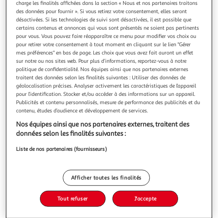
charge les finalités affichées dans la section « Nous et nos partenaires traitons
des données pour fournir ». Si vous retirez votre consentement, elles seront
désactivées. Si les technologies de suivi sont désactivées, il est possible que
certains contenus et annonces qui vous sont présentés ne soient pas pertinents
pour vous. Vous pouvez faire réapparaître ce menu pour modifier vos choix ou
pour retirer votre consentement à tout moment en cliquant sur le lien "Gérer
ARPENTER LA NUIT, Mottley Leila
mes préférences" en bas de page. Les choix que vous avez fait auront un effet
Kiara, dix-sept ans, vivote avec Marcus, son frère aîné, dans
sur notre ou nos sites web. Pour plus d’informations, reportez-vous à notre
un immeuble d'East Oakland. Livrés à eux-mêmes, ils ont
politique de confidentialité. Nos équipes ainsi que nos partenaires externes
vu leur famille fracturée parla mort et la prison. Si lui rêve
En savoir +
traitent des données selon les finalités suivantes : Utiliser des données de
de faire carrière dans le rap, elle se démène pour trouver du
géolocalisation précises. Analyser activement les caractéristiques de l’appareil
Vous voulez connaître le prix de ce produit ?
travail et payer le loyer. Mais les dettes s'accumulent e
pour l’identification. Stocker et/ou accéder à des informations sur un appareil.
Publicités et contenu personnalisés, mesure de performance des publicités et du
contenu, études d’audience et développement de services.
Afficher le prix
Nos équipes ainsi que nos partenaires externes, traitent des
données selon les finalités suivantes :
Liste de nos partenaires (fournisseurs)
Description
Afficher toutes les finalités
Caractéristiques
Tout refuser
J'accepte