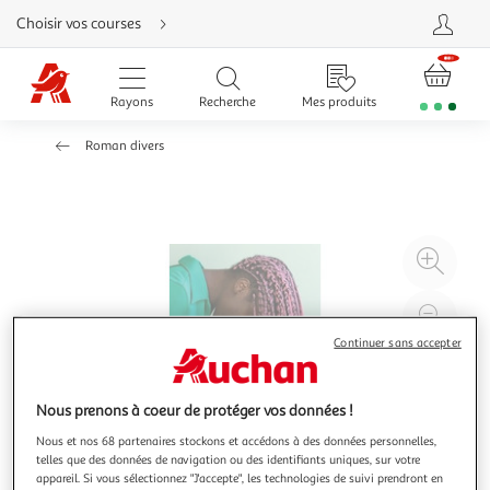
Aller
Choisir vos courses
directement
au
contenu
Aller
directement
Rayons
Recherche
Mes produits
à
la
recherche
Roman divers
Aller
directement
à
la
navigation
Aller
directement
à
Agr
la
rubrique
l'il
besoin
d'aide
à
Réd
20
l'il
Continuer sans accepter
à
Par
100
le
Nous prenons à coeur de protéger vos données !
%
pro
Nous et nos 68 partenaires stockons et accédons à des données personnelles,
telles que des données de navigation ou des identifiants uniques, sur votre
appareil. Si vous sélectionnez "J'accepte", les technologies de suivi prendront en