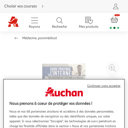
Aller
Choisir vos courses
directement
au
contenu
Aller
directement
Rayons
Recherche
Mes produits
à
la
recherche
Médecine, paramédical
Aller
directement
à
la
navigation
Aller
directement
à
Agr
la
rubrique
l'il
besoin
d'aide
à
Réd
Continuer sans accepter
20
l'il
à
Par
100
le
Nous prenons à coeur de protéger vos données !
%
pro
Nous et nos 68 partenaires stockons et accédons à des données personnelles,
telles que des données de navigation ou des identifiants uniques, sur votre
appareil. Si vous sélectionnez "J'accepte", les technologies de suivi prendront en
charge les finalités affichées dans la section « Nous et nos partenaires traitons