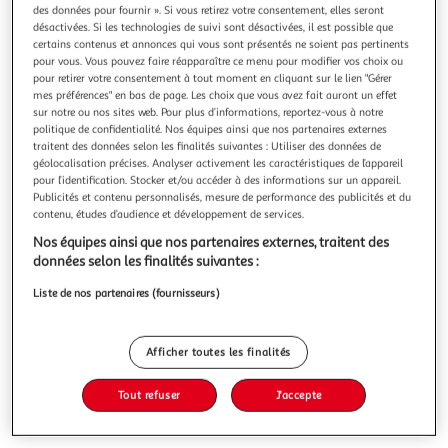
des données pour fournir ». Si vous retirez votre consentement, elles seront
désactivées. Si les technologies de suivi sont désactivées, il est possible que
certains contenus et annonces qui vous sont présentés ne soient pas pertinents
pour vous. Vous pouvez faire réapparaître ce menu pour modifier vos choix ou
pour retirer votre consentement à tout moment en cliquant sur le lien "Gérer
APPROCHE PRATIQUE DE LA MEDECINE DU TRAVAIL,
mes préférences" en bas de page. Les choix que vous avez fait auront un effet
sur notre ou nos sites web. Pour plus d’informations, reportez-vous à notre
Gbikpi Le Ligné Christelle
politique de confidentialité. Nos équipes ainsi que nos partenaires externes
La nouvelle collection Guide pratique de l'Interne a été
traitent des données selon les finalités suivantes : Utiliser des données de
créée à partir de plusieurs constats simples : D'une part, la
géolocalisation précises. Analyser activement les caractéristiques de l’appareil
difficulté des internes en début d'Internat qui passent du
En savoir +
pour l’identification. Stocker et/ou accéder à des informations sur un appareil.
statut d'observateur étudiant au statut d'acteur et de
Publicités et contenu personnalisés, mesure de performance des publicités et du
Vous voulez connaître le prix de ce produit ?
prescripteur . D'autre part, la nécessité pour un intern
contenu, études d’audience et développement de services.
Nos équipes ainsi que nos partenaires externes, traitent des
Afficher le prix
données selon les finalités suivantes :
Liste de nos partenaires (fournisseurs)
Description
Afficher toutes les finalités
Tout refuser
J'accepte
Caractéristiques