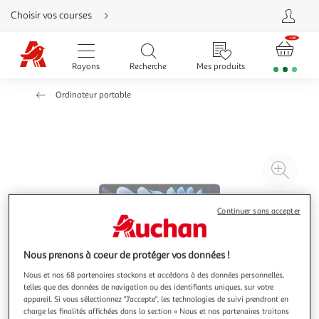
Aller
Choisir vos courses
directement
au
contenu
Aller
directement
Rayons
Recherche
Mes produits
à
la
recherche
Ordinateur portable
Aller
directement
à
la
navigation
Aller
directement
à
Agr
la
rubrique
l'il
besoin
d'aide
à
Réd
Continuer sans accepter
20
l'il
à
Par
100
le
Nous prenons à coeur de protéger vos données !
%
pro
Nous et nos 68 partenaires stockons et accédons à des données personnelles,
telles que des données de navigation ou des identifiants uniques, sur votre
appareil. Si vous sélectionnez "J'accepte", les technologies de suivi prendront en
charge les finalités affichées dans la section « Nous et nos partenaires traitons