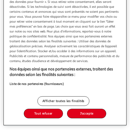
Illustration
Illustration
des données pour fournir ». Si vous retirez votre consentement, elles seront
désactivées. Si les technologies de suivi sont désactivées, il est possible que
précédente
suivante
certains contenus et annonces qui vous sont présentés ne soient pas pertinents
pour vous. Vous pouvez faire réapparaître ce menu pour modifier vos choix ou
pour retirer votre consentement à tout moment en cliquant sur le lien "Gérer
mes préférences" en bas de page. Les choix que vous avez fait auront un effet
APPLE
sur notre ou nos sites web. Pour plus d’informations, reportez-vous à notre
Ordinateur Apple Air 13' M3 24Go CPU8 GPU10 512Go
politique de confidentialité. Nos équipes ainsi que nos partenaires externes
Minuit
traitent des données selon les finalités suivantes : Utiliser des données de
géolocalisation précises. Analyser activement les caractéristiques de l’appareil
La durée de garantie est de 2 ans. Collection Taille d'écran
pour l’identification. Stocker et/ou accéder à des informations sur un appareil.
13 pouces Coloris Minuit Bien choisir Date de sortie 2023
Publicités et contenu personnalisés, mesure de performance des publicités et du
Pour plus d'informations Etat de l'appareil Neuf Ecran Taille
En savoir +
contenu, études d’audience et développement de services.
de l'écran (en pouces, diagonale) 13,6 (34.54 cm) Résolution
Vous voulez connaître le prix de ce produit ?
Nos équipes ainsi que nos partenaires externes, traitent des
2560 x 1664 pixels
données selon les finalités suivantes :
Afficher le prix
Liste de nos partenaires (fournisseurs)
Afficher toutes les finalités
Tout refuser
J'accepte
Indice de réparabilité