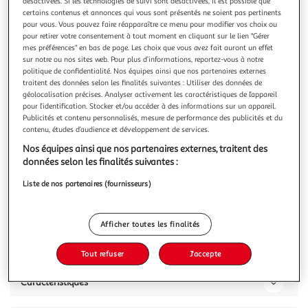
désactivées. Si les technologies de suivi sont désactivées, il est possible que
certains contenus et annonces qui vous sont présentés ne soient pas pertinents
pour vous. Vous pouvez faire réapparaître ce menu pour modifier vos choix ou
pour retirer votre consentement à tout moment en cliquant sur le lien "Gérer
mes préférences" en bas de page. Les choix que vous avez fait auront un effet
sur notre ou nos sites web. Pour plus d’informations, reportez-vous à notre
APPLE
politique de confidentialité. Nos équipes ainsi que nos partenaires externes
Montre connectée SE 44mm Argent/Denim S/M
traitent des données selon les finalités suivantes : Utiliser des données de
géolocalisation précises. Analyser activement les caractéristiques de l’appareil
La durée de garantie est de 2 ans. Généralités Etat du
pour l’identification. Stocker et/ou accéder à des informations sur un appareil.
produit Neuf Modèle Watch SE Gamme Apple Watch SE
Publicités et contenu personnalisés, mesure de performance des publicités et du
Compatibilité smartphone Compatible avec iOS Android
En savoir +
contenu, études d’audience et développement de services.
Non concerné Cadran et bracelet Taille du cadran 44 mm
Vous voulez connaître le prix de ce produit ?
Nos équipes ainsi que nos partenaires externes, traitent des
Matière du cadran Aluminium Etanchéité jusqu'à 5
données selon les finalités suivantes :
Afficher le prix
Liste de nos partenaires (fournisseurs)
Afficher toutes les finalités
Description
Tout refuser
J'accepte
Caractéristiques