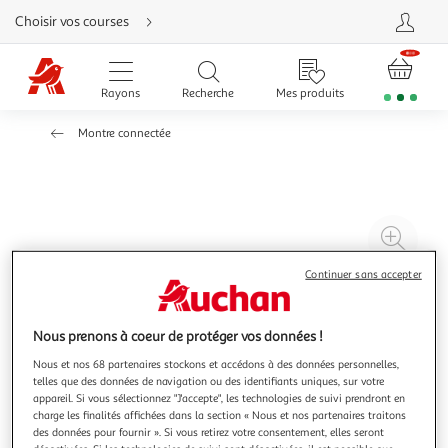
Aller
Choisir vos courses
directement
au
contenu
Aller
directement
Rayons
Recherche
Mes produits
à
la
recherche
Montre connectée
Aller
directement
à
la
navigation
Aller
directement
à
Agr
la
rubrique
l'il
besoin
Continuer sans accepter
d'aide
à
Réd
20
l'il
à
Par
Nous prenons à coeur de protéger vos données !
100
le
Nous et nos 68 partenaires stockons et accédons à des données personnelles,
%
pro
telles que des données de navigation ou des identifiants uniques, sur votre
appareil. Si vous sélectionnez "J'accepte", les technologies de suivi prendront en
charge les finalités affichées dans la section « Nous et nos partenaires traitons
des données pour fournir ». Si vous retirez votre consentement, elles seront