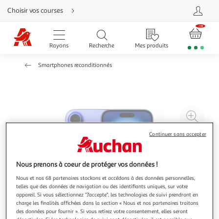
Aller
Choisir vos courses
directement
au
contenu
Aller
directement
Rayons
Recherche
Mes produits
à
la
recherche
Smartphones reconditionnés
Aller
directement
à
la
navigation
Aller
directement
à
Agr
la
rubrique
l'il
besoin
Continuer sans accepter
d'aide
à
Réd
20
l'il
à
Par
Nous prenons à coeur de protéger vos données !
100
le
Nous et nos 68 partenaires stockons et accédons à des données personnelles,
%
pro
telles que des données de navigation ou des identifiants uniques, sur votre
appareil. Si vous sélectionnez "J'accepte", les technologies de suivi prendront en
charge les finalités affichées dans la section « Nous et nos partenaires traitons
des données pour fournir ». Si vous retirez votre consentement, elles seront