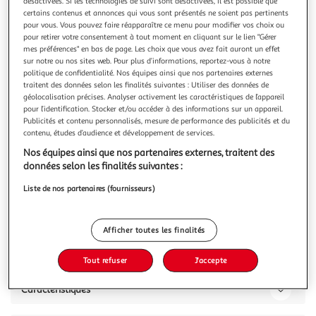
désactivées. Si les technologies de suivi sont désactivées, il est possible que
certains contenus et annonces qui vous sont présentés ne soient pas pertinents
pour vous. Vous pouvez faire réapparaître ce menu pour modifier vos choix ou
pour retirer votre consentement à tout moment en cliquant sur le lien "Gérer
mes préférences" en bas de page. Les choix que vous avez fait auront un effet
sur notre ou nos sites web. Pour plus d’informations, reportez-vous à notre
APPLE
politique de confidentialité. Nos équipes ainsi que nos partenaires externes
iPhone 16 reconditionné 128 Go - Grade A - Violet
traitent des données selon les finalités suivantes : Utiliser des données de
géolocalisation précises. Analyser activement les caractéristiques de l’appareil
[Entreprise Française] Produit contrôlé Labélisé RecQ
pour l’identification. Stocker et/ou accéder à des informations sur un appareil.
Reconditionnement de qualité / 100% fonctionnel / Câble
Publicités et contenu personnalisés, mesure de performance des publicités et du
de charge fourni / Reconditionnement Service France
En savoir +
contenu, études d’audience et développement de services.
Garanti / Batterie > 80% / Etat esthétique : Grade A /
Vous voulez connaître le prix de ce produit ?
Nos équipes ainsi que nos partenaires externes, traitent des
Garantie légale 24 mois
données selon les finalités suivantes :
Afficher le prix
Liste de nos partenaires (fournisseurs)
Afficher toutes les finalités
Description
Tout refuser
J'accepte
Caractéristiques