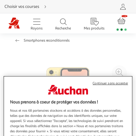
Aller
Choisir vos courses
directement
au
contenu
Aller
directement
Rayons
Recherche
Mes produits
à
la
recherche
Smartphones reconditionnés
Aller
directement
à
la
navigation
Aller
directement
à
Agr
la
rubrique
l'il
besoin
Continuer sans accepter
d'aide
à
Réd
20
l'il
à
Par
Nous prenons à coeur de protéger vos données !
100
le
Nous et nos 68 partenaires stockons et accédons à des données personnelles,
%
pro
telles que des données de navigation ou des identifiants uniques, sur votre
appareil. Si vous sélectionnez "J'accepte", les technologies de suivi prendront en
charge les finalités affichées dans la section « Nous et nos partenaires traitons
des données pour fournir ». Si vous retirez votre consentement, elles seront