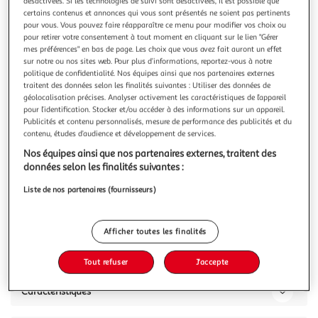
Illustration
Illustration
désactivées. Si les technologies de suivi sont désactivées, il est possible que
certains contenus et annonces qui vous sont présentés ne soient pas pertinents
précédente
suivante
pour vous. Vous pouvez faire réapparaître ce menu pour modifier vos choix ou
pour retirer votre consentement à tout moment en cliquant sur le lien "Gérer
mes préférences" en bas de page. Les choix que vous avez fait auront un effet
sur notre ou nos sites web. Pour plus d’informations, reportez-vous à notre
APPLE
politique de confidentialité. Nos équipes ainsi que nos partenaires externes
iPhone 11 Reconditionné 64 Go - Grade A+ - Jaune
traitent des données selon les finalités suivantes : Utiliser des données de
géolocalisation précises. Analyser activement les caractéristiques de l’appareil
La technologie ne cesse d'évoluer de jour en jour, et l'iPhone
pour l’identification. Stocker et/ou accéder à des informations sur un appareil.
11 Jaune reconditionné en est la preuve vivante. À part ses
Publicités et contenu personnalisés, mesure de performance des publicités et du
fonctionnalités, la performance de son appareil photo fait
En savoir +
contenu, études d’audience et développement de services.
de ce bijou une merveille.Caractéristiques produit :
Vous voulez connaître le prix de ce produit ?
Nos équipes ainsi que nos partenaires externes, traitent des
Accessoires inclus : Pic sim, câble USBAlimentation :
données selon les finalités suivantes :
Recharge sa
Afficher le prix
Liste de nos partenaires (fournisseurs)
Afficher toutes les finalités
Description
Tout refuser
J'accepte
Caractéristiques