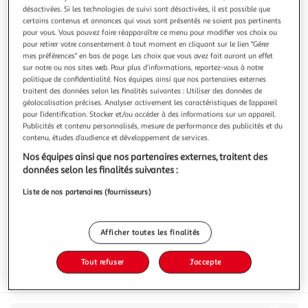
Illustration
Illustration
désactivées. Si les technologies de suivi sont désactivées, il est possible que
précédente
suivante
certains contenus et annonces qui vous sont présentés ne soient pas pertinents
pour vous. Vous pouvez faire réapparaître ce menu pour modifier vos choix ou
pour retirer votre consentement à tout moment en cliquant sur le lien "Gérer
mes préférences" en bas de page. Les choix que vous avez fait auront un effet
AOP Touraine Sauvignon Domaine des Chezelles
sur notre ou nos sites web. Pour plus d’informations, reportez-vous à notre
politique de confidentialité. Nos équipes ainsi que nos partenaires externes
blanc
traitent des données selon les finalités suivantes : Utiliser des données de
Le Touraine Sauvignon Domaine des Chezelles exprime une
géolocalisation précises. Analyser activement les caractéristiques de l’appareil
belle finesse ligérienne. Ce vin blanc dévoile des arômes de
pour l’identification. Stocker et/ou accéder à des informations sur un appareil.
citronnelle et de fleurs blanches. La bouche tendre et
En savoir +
Publicités et contenu personnalisés, mesure de performance des publicités et du
fondante est soutenue par une fine acidité, avec une finale
contenu, études d’audience et développement de services.
75cl
délicate sur des notes d’abricot. L’ensemble est équilibré et
Nos équipes ainsi que nos partenaires externes, traitent des
élégan
Vous voulez connaître le prix de ce produit ?
données selon les finalités suivantes :
Afficher le prix
Liste de nos partenaires (fournisseurs)
Afficher toutes les finalités
Tout refuser
J'accepte
Interdit femme enceinte