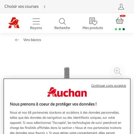
Aller
Choisir vos courses
directement
au
contenu
Aller
directement
Rayons
Recherche
Mes produits
à
la
recherche
Vins blancs
Aller
directement
à
la
navigation
Aller
directement
à
Agr
la
rubrique
l'il
besoin
d'aide
à
Réd
Continuer sans accepter
20
l'il
à
Par
Nous prenons à coeur de protéger vos données !
100
le
Nous et nos 68 partenaires stockons et accédons à des données personnelles,
%
pro
telles que des données de navigation ou des identifiants uniques, sur votre
appareil. Si vous sélectionnez "J'accepte", les technologies de suivi prendront en
charge les finalités affichées dans la section « Nous et nos partenaires traitons
des données pour fournir ». Si vous retirez votre consentement, elles seront