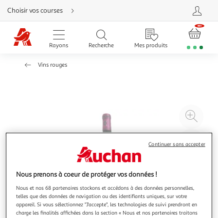
Aller
Choisir vos courses
directement
au
contenu
Aller
directement
Rayons
Recherche
Mes produits
à
la
recherche
Vins rouges
Aller
directement
à
la
navigation
Aller
directement
à
Agr
la
rubrique
l'il
besoin
d'aide
à
Réd
Continuer sans accepter
20
l'il
à
Par
100
le
Nous prenons à coeur de protéger vos données !
%
pro
Nous et nos 68 partenaires stockons et accédons à des données personnelles,
telles que des données de navigation ou des identifiants uniques, sur votre
appareil. Si vous sélectionnez "J'accepte", les technologies de suivi prendront en
charge les finalités affichées dans la section « Nous et nos partenaires traitons