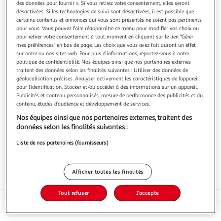
des données pour fournir ». Si vous retirez votre consentement, elles seront
désactivées. Si les technologies de suivi sont désactivées, il est possible que
certains contenus et annonces qui vous sont présentés ne soient pas pertinents
pour vous. Vous pouvez faire réapparaître ce menu pour modifier vos choix ou
pour retirer votre consentement à tout moment en cliquant sur le lien "Gérer
mes préférences" en bas de page. Les choix que vous avez fait auront un effet
AOP Lalande-de-Pomerol Château Moulin à Vent
sur notre ou nos sites web. Pour plus d’informations, reportez-vous à notre
vin rouge de terroir, appellation Lalande de Pomerol
politique de confidentialité. Nos équipes ainsi que nos partenaires externes
En savoir +
traitent des données selon les finalités suivantes : Utiliser des données de
géolocalisation précises. Analyser activement les caractéristiques de l’appareil
75cl
pour l’identification. Stocker et/ou accéder à des informations sur un appareil.
Publicités et contenu personnalisés, mesure de performance des publicités et du
Vous voulez connaître le prix de ce produit ?
contenu, études d’audience et développement de services.
Afficher le prix
Nos équipes ainsi que nos partenaires externes, traitent des
données selon les finalités suivantes :
Liste de nos partenaires (fournisseurs)
Afficher toutes les finalités
Interdit femme enceinte
Tout refuser
J'accepte
Description