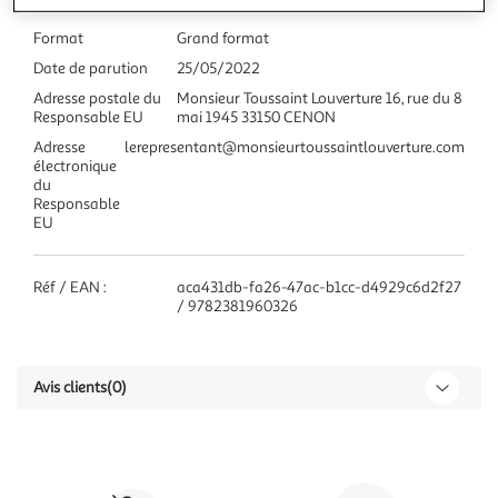
Format
Grand format
Date de parution
25/05/2022
Adresse postale du
Monsieur Toussaint Louverture 16, rue du 8
Responsable EU
mai 1945 33150 CENON
Adresse
lerepresentant@monsieurtoussaintlouverture.com
électronique
du
Responsable
EU
Réf / EAN :
aca431db-fa26-47ac-b1cc-d4929c6d2f27
/ 9782381960326
Avis clients
(0)