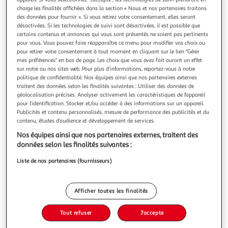
charge les finalités affichées dans la section « Nous et nos partenaires traitons
des données pour fournir ». Si vous retirez votre consentement, elles seront
désactivées. Si les technologies de suivi sont désactivées, il est possible que
certains contenus et annonces qui vous sont présentés ne soient pas pertinents
pour vous. Vous pouvez faire réapparaître ce menu pour modifier vos choix ou
ANNE TOME 5 : ANNE ET SA MAISON DE REVE,
pour retirer votre consentement à tout moment en cliquant sur le lien "Gérer
Montgomery Lucy Maud
mes préférences" en bas de page. Les choix que vous avez fait auront un effet
sur notre ou nos sites web. Pour plus d’informations, reportez-vous à notre
Jeunes mariés, Anne et le désormais docteur Gilbert Blythe
politique de confidentialité. Nos équipes ainsi que nos partenaires externes
découvrent leur premier foyer : une adorable maison nichée
traitent des données selon les finalités suivantes : Utiliser des données de
entre la baie de Four Winds, un fabuleux rivage de rochers
En savoir +
géolocalisation précises. Analyser activement les caractéristiques de l’appareil
ocres et un bois de sapins plein de murmures. Toujours
pour l’identification. Stocker et/ou accéder à des informations sur un appareil.
Vous voulez connaître le prix de ce produit ?
curieuse et passionnée, Anne va trouver entre les crêtes
Publicités et contenu personnalisés, mesure de performance des publicités et du
argenté
contenu, études d’audience et développement de services.
Afficher le prix
Nos équipes ainsi que nos partenaires externes, traitent des
données selon les finalités suivantes :
Liste de nos partenaires (fournisseurs)
Description
Afficher toutes les finalités
Caractéristiques
Tout refuser
J'accepte