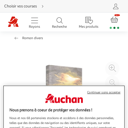
Aller
Choisir vos courses
directement
au
contenu
Aller
directement
Rayons
Recherche
Mes produits
à
la
recherche
Roman divers
Aller
directement
à
la
navigation
Aller
directement
à
Agr
la
rubrique
l'il
besoin
d'aide
à
Réd
20
l'il
Continuer sans accepter
à
Par
100
le
%
pro
Nous prenons à coeur de protéger vos données !
Nous et nos 68 partenaires stockons et accédons à des données personnelles,
telles que des données de navigation ou des identifiants uniques, sur votre
appareil. Si vous sélectionnez "J'accepte", les technologies de suivi prendront en