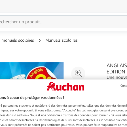
, manuels scolaires
Manuels scolaires
ANGLAIS
Agrandir
EDITION 
Une nouvel
l'illustration
enseignant
à
Réduire
Cont
manuel - 
En savoir 
200%
l'illustration
avec des 
Vendu par
ns à coeur de protéger vos données !
Frédériqu
à
Partager
8 partenaires stockons et accédons à des données personnelles, telles que des données de nav
100
le
niques, sur votre appareil. Si vous sélectionnez "J'accepte", les technologies de suivi prendront e
%
produit
chées dans la section « Nous et nos partenaires traitons des données pour fournir ». Si vous retir
 elles seront désactivées. Si les technologies de suivi sont désactivées, il est possible que cer
vous sont présentés ne soient pas pertinents pour vous. Vous pouvez faire réapparaître ce me
Vendu p