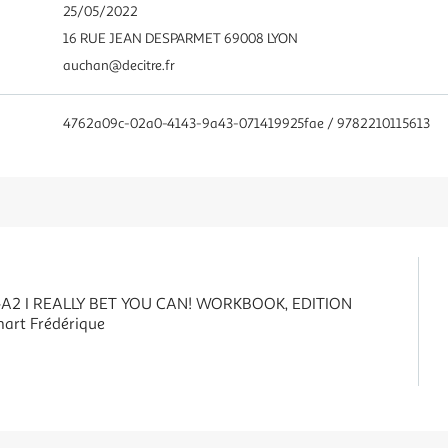
25/05/2022
16 RUE JEAN DESPARMET 69008 LYON
auchan@decitre.fr
4762a09c-02a0-4143-9a43-071419925fae / 9782210115613
>A2 I REALLY BET YOU CAN! WORKBOOK, EDITION
art Frédérique