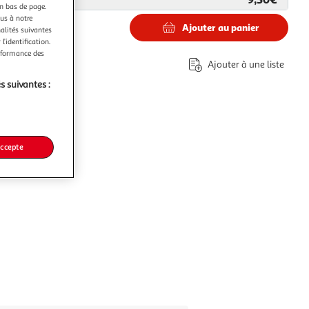
en bas de page.
ous à notre
Ajouter au panier
nalités suivantes
l’identification.
erformance des
Ajouter à une liste
s suivantes :
accepte