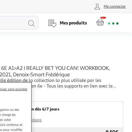
Me connecter
Lancer
Mes produits
la
recherche
 6E A1>A2 I REALLY BET YOU CAN! WORKBOOK,
2021, Denoix-Smart Frédérique
le édition de la collection la plus utilisée par les
s et les élèves en 6e - Tous les supports en lien avec le
inuer sans accepter
Des exercices supplémentaires pour la maison - 22 stickers
+
contenus de référenceAuteur : Denoix-Smart
GpasPlus
eEditeur : MAGNARDDate de parution : 07/
Livraison dès 6/7 jours
igation ou des
3,00€
n charge les
Plus d'options
ez votre
tains contenus et
nu pour modifier
9,50€
ar
GpasPlus