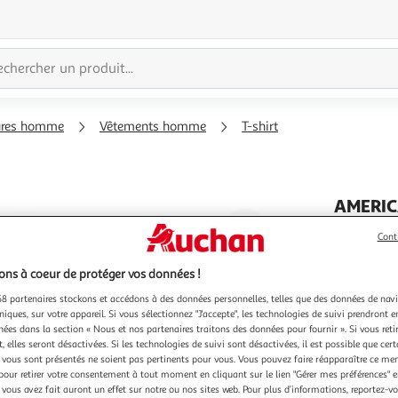
ures homme
Vêtements homme
T-shirt
AMERIC
Agrandir
T Shirt 
Cont
Optez pou
l'illustration
Compositi
à
Réduire
ns à coeur de protéger vos données !
imprimés
En savoir 
200%
l'illustration
8 partenaires stockons et accédons à des données personnelles, telles que des données de nav
à
Partager
niques, sur votre appareil. Si vous sélectionnez "J'accepte", les technologies de suivi prendront e
chées dans la section « Nous et nos partenaires traitons des données pour fournir ». Si vous retir
100
le
 elles seront désactivées. Si les technologies de suivi sont désactivées, il est possible que cer
%
produit
vous sont présentés ne soient pas pertinents pour vous. Vous pouvez faire réapparaître ce me
pour retirer votre consentement à tout moment en cliquant sur le lien "Gérer mes préférences" 
 vous avez fait auront un effet sur notre ou nos sites web. Pour plus d’informations, reportez-v