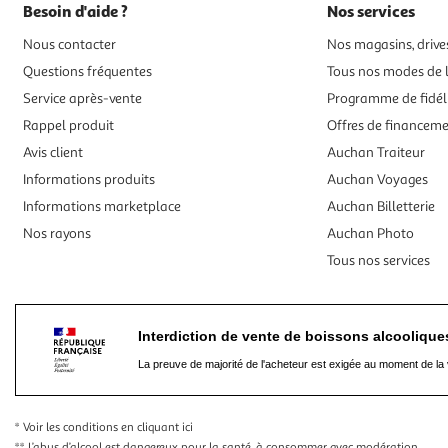
Besoin d'aide ?
Nos services
Nous contacter
Nos magasins, drives
Questions fréquentes
Tous nos modes de l
Service après-vente
Programme de fidél
Rappel produit
Offres de financem
Avis client
Auchan Traiteur
Informations produits
Auchan Voyages
Informations marketplace
Auchan Billetterie
Nos rayons
Auchan Photo
Tous nos services
Interdiction de vente de boissons alcooliqu
La preuve de majorité de l'acheteur est exigée au moment de la 
* Voir les conditions
en cliquant ici
** L’abus d’alcool est dangereux pour la santé, à consommer avec modération