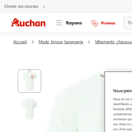
Aller
Choisir vos courses
directement
au
contenu
Aller
Rayons
Promos
directement
à
la
recherche
Aller
Accueil
Mode, bijoux, bagagerie
Vêtements, chauss
directement
à
la
navigation
Aller
directement
à
la
rubrique
besoin
d'aide
Nous preno
Nous et nos 6
identifiants u
finalités affi
consentement,
annonces qui 
vos choix ou 
Les choix que