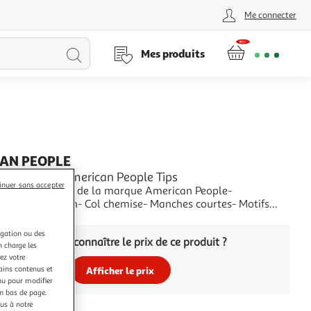
Me connecter
Lancer
Mes produits
la
recherche
AN PEOPLE
Bleu Homme American People Tips
inuer sans accepter
r cette chemise de la marque American People-
on : 100% coton- Col chemise- Manches courtes- Motifs
+
igation ou des
Vous voulez connaître le prix de ce produit ?
n charge les
ez votre
tains contenus et
Afficher le prix
nu pour modifier
en bas de page.
ous à notre