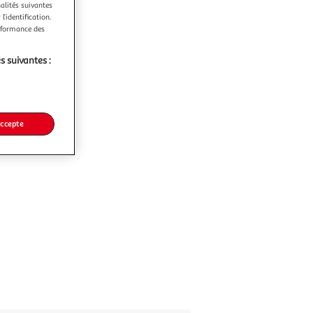
nalités suivantes
l’identification.
erformance des
s suivantes :
accepte