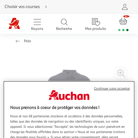
Aller
Choisir vos courses
directement
au
contenu
Aller
directement
Rayons
Recherche
Mes produits
à
la
recherche
Polo
Aller
directement
à
la
navigation
Aller
directement
à
Agr
la
rubrique
l'il
besoin
d'aide
à
Réd
Continuer sans accepter
20
l'il
à
Par
Nous prenons à coeur de protéger vos données !
100
le
Nous et nos 68 partenaires stockons et accédons à des données personnelles,
%
pro
telles que des données de navigation ou des identifiants uniques, sur votre
appareil. Si vous sélectionnez "J'accepte", les technologies de suivi prendront en
charge les finalités affichées dans la section « Nous et nos partenaires traitons
des données pour fournir ». Si vous retirez votre consentement, elles seront