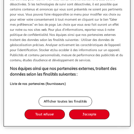
Illustration
Illustration
désactivées. Si les technologies de suivi sont désactivées, il est possible que
précédente
suivante
certains contenus et annonces qui vous sont présentés ne soient pas pertinents
pour vous. Vous pouvez faire réapparaître ce menu pour modifier vos choix ou
pour retirer votre consentement à tout moment en cliquant sur le lien "Gérer
mes préférences" en bas de page. Les choix que vous avez fait auront un effet
AMERICAN PEOPLE
sur notre ou nos sites web. Pour plus d’informations, reportez-vous à notre
politique de confidentialité. Nos équipes ainsi que nos partenaires externes
Polo Homme American People 103
traitent des données selon les finalités suivantes : Utiliser des données de
Craquez pour le polo de la marque American People !-
géolocalisation précises. Analyser activement les caractéristiques de l’appareil
Coloris : Marine- Col polo- Manches courtes- Broderie sur
pour l’identification. Stocker et/ou accéder à des informations sur un appareil.
la poitrine- Composition : 100% polyester recyclé
En savoir +
Publicités et contenu personnalisés, mesure de performance des publicités et du
contenu, études d’audience et développement de services.
Vous voulez connaître le prix de ce produit ?
Nos équipes ainsi que nos partenaires externes, traitent des
données selon les finalités suivantes :
Afficher le prix
Liste de nos partenaires (fournisseurs)
Afficher toutes les finalités
Description
Tout refuser
J'accepte
Caractéristiques