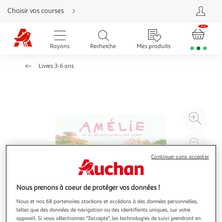
Aller
Choisir vos courses
directement
au
contenu
Aller
directement
Rayons
Recherche
Mes produits
à
la
recherche
Livres 3-6 ans
Aller
directement
à
la
navigation
Aller
directement
à
Agr
la
rubrique
l'il
besoin
d'aide
à
Réd
20
l'il
Continuer sans accepter
à
Par
100
le
Nous prenons à coeur de protéger vos données !
%
pro
Nous et nos 68 partenaires stockons et accédons à des données personnelles,
telles que des données de navigation ou des identifiants uniques, sur votre
appareil. Si vous sélectionnez "J'accepte", les technologies de suivi prendront en