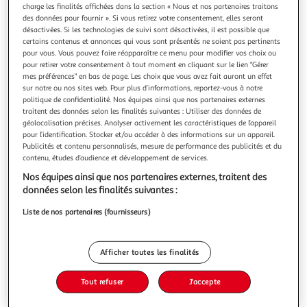
charge les finalités affichées dans la section « Nous et nos partenaires traitons
des données pour fournir ». Si vous retirez votre consentement, elles seront
désactivées. Si les technologies de suivi sont désactivées, il est possible que
certains contenus et annonces qui vous sont présentés ne soient pas pertinents
pour vous. Vous pouvez faire réapparaître ce menu pour modifier vos choix ou
pour retirer votre consentement à tout moment en cliquant sur le lien "Gérer
AMELIE ET LA METAPHYSIQUE DES TUBES, Nothomb
mes préférences" en bas de page. Les choix que vous avez fait auront un effet
Amélie
sur notre ou nos sites web. Pour plus d’informations, reportez-vous à notre
Découvrez l'album du film d'animation, adapté du célèbre
politique de confidentialité. Nos équipes ainsi que nos partenaires externes
roman d'Amélie Nothomb ! Durant les deux premières
traitent des données selon les finalités suivantes : Utiliser des données de
années de sa vie, Amélie est immobile et ne prononce pas
En savoir +
géolocalisation précises. Analyser activement les caractéristiques de l’appareil
un mot. Jusqu'au jour où sa grand-mère lui tend un carré
pour l’identification. Stocker et/ou accéder à des informations sur un appareil.
Vous voulez connaître le prix de ce produit ?
Publicités et contenu personnalisés, mesure de performance des publicités et du
de chocolat blanc. Lorsqu'elle le croque, un miracle se
contenu, études d’audience et développement de services.
produit... Une plongée
Afficher le prix
Nos équipes ainsi que nos partenaires externes, traitent des
données selon les finalités suivantes :
Liste de nos partenaires (fournisseurs)
Description
Afficher toutes les finalités
Caractéristiques
Tout refuser
J'accepte