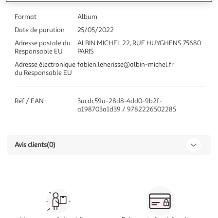
Format
Album
Date de parution
25/05/2022
Adresse postale du
ALBIN MICHEL 22, RUE HUYGHENS 75680
Responsable EU
PARIS
Adresse électronique
fabien.leherisse@albin-michel.fr
du Responsable EU
Réf / EAN :
3acdc59a-28d8-4dd0-9b2f-
a198703a1d39 / 9782226502285
Avis clients
(0)