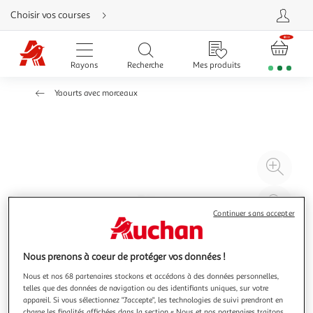
Aller
Choisir vos courses
directement
au
contenu
Aller
directement
Rayons
Recherche
Mes produits
à
la
recherche
Yaourts avec morceaux
Aller
directement
à
la
navigation
Aller
directement
à
Agr
la
rubrique
l'il
besoin
d'aide
à
Réd
20
l'il
Continuer sans accepter
à
Par
100
le
Nous prenons à coeur de protéger vos données !
%
pro
Nous et nos 68 partenaires stockons et accédons à des données personnelles,
telles que des données de navigation ou des identifiants uniques, sur votre
appareil. Si vous sélectionnez "J'accepte", les technologies de suivi prendront en
charge les finalités affichées dans la section « Nous et nos partenaires traitons