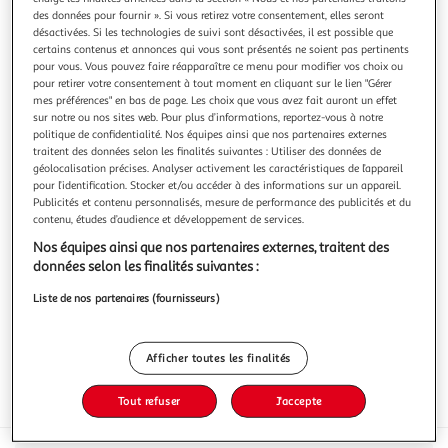
des données pour fournir ». Si vous retirez votre consentement, elles seront
désactivées. Si les technologies de suivi sont désactivées, il est possible que
certains contenus et annonces qui vous sont présentés ne soient pas pertinents
pour vous. Vous pouvez faire réapparaître ce menu pour modifier vos choix ou
pour retirer votre consentement à tout moment en cliquant sur le lien "Gérer
ALSACE LAIT
mes préférences" en bas de page. Les choix que vous avez fait auront un effet
sur notre ou nos sites web. Pour plus d’informations, reportez-vous à notre
Yaourt framboise avec morceaux
politique de confidentialité. Nos équipes ainsi que nos partenaires externes
Retrouvez les saveurs authentiques de l'Alsace à travers un
traitent des données selon les finalités suivantes : Utiliser des données de
large choix de saveurs : mirabelle, fraise, framboise,
géolocalisation précises. Analyser activement les caractéristiques de l’appareil
myrtille.
En savoir +
pour l’identification. Stocker et/ou accéder à des informations sur un appareil.
Publicités et contenu personnalisés, mesure de performance des publicités et du
4x125g
contenu, études d’audience et développement de services.
Vous voulez connaître le prix de ce produit ?
Nos équipes ainsi que nos partenaires externes, traitent des
données selon les finalités suivantes :
Afficher le prix
Liste de nos partenaires (fournisseurs)
Afficher toutes les finalités
Tout refuser
J'accepte
Frais