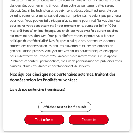
charge les finalités affichées dans la section « Nous et nos partenaires traitons
des données pour fournir ». Si vous retirez votre consentement, elles seront
désactivées. Si les technologies de suivi sont désactivées, il est possible que
certains contenus et annonces qui vous sont présentés ne soient pas pertinents
pour vous. Vous pouvez faire réapparaître ce menu pour modifier vos choix ou
pour retirer votre consentement à tout moment en cliquant sur le lien "Gérer
ALLEMAGNE. SANS BERLIN, NI LE BRANDEBOURG,
mes préférences" en bas de page. Les choix que vous avez fait auront un effet
EDITION 2025-2026, Le Routard
sur notre ou nos sites web. Pour plus d’informations, reportez-vous à notre
politique de confidentialité. Nos équipes ainsi que nos partenaires externes
Nouvelle mise à jour du Routard, le guide de voyage n°1 en
traitent des données selon les finalités suivantes : Utiliser des données de
France ! Majesté de la cathédrale de Cologne, vestiges
géolocalisation précises. Analyser activement les caractéristiques de l’appareil
romains à Trèves, fête de la bière à Munich, châteaux de
En savoir +
pour l’identification. Stocker et/ou accéder à des informations sur un appareil.
Louis II en Bavière, concerts de Bach à Leipzig ou entrepôts
Publicités et contenu personnalisés, mesure de performance des publicités et du
Vous voulez connaître le prix de ce produit ?
rénovés sur le port de Hambourg, la variété des richesses
contenu, études d’audience et développement de services.
de l'Allem
Nos équipes ainsi que nos partenaires externes, traitent des
Afficher le prix
données selon les finalités suivantes :
Liste de nos partenaires (fournisseurs)
Description
Afficher toutes les finalités
Tout refuser
J'accepte
Caractéristiques