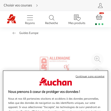
Aller
Choisir vos courses
directement
au
contenu
Aller
directement
Rayons
Recherche
Mes produits
à
la
recherche
Guides Europe
Aller
directement
à
la
navigation
Aller
directement
à
Agr
la
rubrique
l'il
besoin
d'aide
à
Réd
20
l'il
Continuer sans accepter
à
Par
100
le
Nous prenons à coeur de protéger vos données !
%
pro
Nous et nos 68 partenaires stockons et accédons à des données personnelles,
telles que des données de navigation ou des identifiants uniques, sur votre
appareil. Si vous sélectionnez "J'accepte", les technologies de suivi prendront en