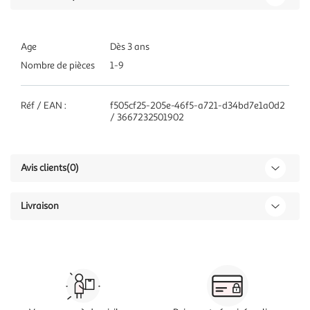
Age
Dès 3 ans
Nombre de pièces
1-9
Réf / EAN :
f505cf25-205e-46f5-a721-d34bd7e1a0d2
/ 3667232501902
Avis clients
(0)
Livraison