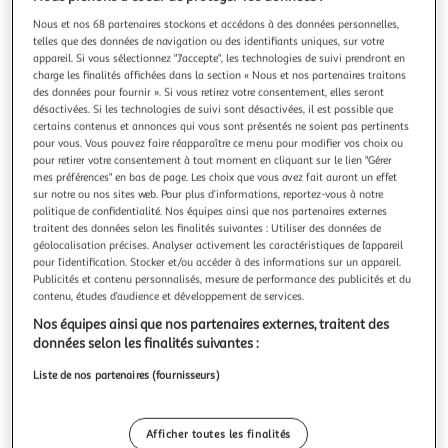
Nous et nos 68 partenaires stockons et accédons à des données personnelles,
telles que des données de navigation ou des identifiants uniques, sur votre
appareil. Si vous sélectionnez "J'accepte", les technologies de suivi prendront en
charge les finalités affichées dans la section « Nous et nos partenaires traitons
des données pour fournir ». Si vous retirez votre consentement, elles seront
ALIZE
désactivées. Si les technologies de suivi sont désactivées, il est possible que
Puzzle 500 pièces Pêcheur avec mouettes paysage
certains contenus et annonces qui vous sont présentés ne soient pas pertinents
marin – Alizé
pour vous. Vous pouvez faire réapparaître ce menu pour modifier vos choix ou
pour retirer votre consentement à tout moment en cliquant sur le lien "Gérer
Puzzle 500 Pièces - PECHEUR AVEC MOUETTES
mes préférences" en bas de page. Les choix que vous avez fait auront un effet
En savoir +
sur notre ou nos sites web. Pour plus d’informations, reportez-vous à notre
Vendu par
Multishop
politique de confidentialité. Nos équipes ainsi que nos partenaires externes
traitent des données selon les finalités suivantes : Utiliser des données de
Livraison dès 5/6 jours
géolocalisation précises. Analyser activement les caractéristiques de l’appareil
4,99€
pour l’identification. Stocker et/ou accéder à des informations sur un appareil.
Plus d'options
Publicités et contenu personnalisés, mesure de performance des publicités et du
contenu, études d’audience et développement de services.
15,13€
Vendu par
Multishop
Nos équipes ainsi que nos partenaires externes, traitent des
données selon les finalités suivantes :
Livraison dès 6/7 jours
Liste de nos partenaires (fournisseurs)
Livraison offerte
Plus d'options
Afficher toutes les finalités
18,05€
Vendu par
GpasPlus