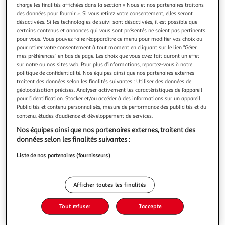
charge les finalités affichées dans la section « Nous et nos partenaires traitons
des données pour fournir ». Si vous retirez votre consentement, elles seront
désactivées. Si les technologies de suivi sont désactivées, il est possible que
certains contenus et annonces qui vous sont présentés ne soient pas pertinents
pour vous. Vous pouvez faire réapparaître ce menu pour modifier vos choix ou
pour retirer votre consentement à tout moment en cliquant sur le lien "Gérer
ALIENOR, FILLE DE MERLIN PARTIE 2 , Gauthier
mes préférences" en bas de page. Les choix que vous avez fait auront un effet
Séverine
sur notre ou nos sites web. Pour plus d’informations, reportez-vous à notre
Et c'est ainsi qu'Aliénor et son ami Lancelot ont décidé de
politique de confidentialité. Nos équipes ainsi que nos partenaires externes
faire équipe. C'est à deux qu'ils se sont échappés du vieux
traitent des données selon les finalités suivantes : Utiliser des données de
moulin qui menaçait de les engloutir, c'est à deux qu'ils
En savoir +
géolocalisation précises. Analyser activement les caractéristiques de l’appareil
vont accomplir les missions qu'ils se sont fixées. Récolter
pour l’identification. Stocker et/ou accéder à des informations sur un appareil.
Vous voulez connaître le prix de ce produit ?
Publicités et contenu personnalisés, mesure de performance des publicités et du
du venin de crapauds bleus pour l'apprenti chevalier ,
contenu, études d’audience et développement de services.
déniche
Afficher le prix
Nos équipes ainsi que nos partenaires externes, traitent des
données selon les finalités suivantes :
Liste de nos partenaires (fournisseurs)
Description
Afficher toutes les finalités
Caractéristiques
Tout refuser
J'accepte