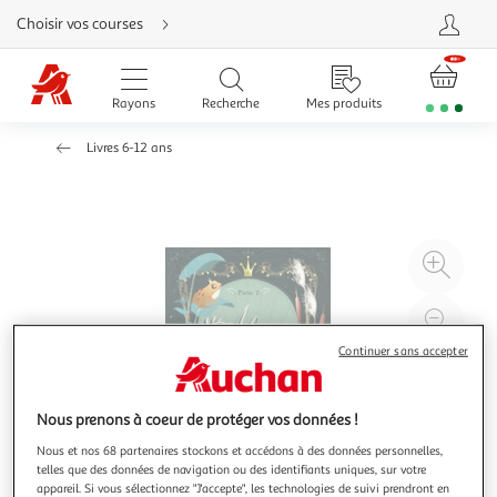
Aller
Choisir vos courses
directement
au
contenu
Aller
directement
Rayons
Recherche
Mes produits
à
la
recherche
Livres 6-12 ans
Aller
directement
à
la
navigation
Aller
directement
à
Agr
la
rubrique
l'il
besoin
d'aide
à
Réd
20
l'il
Continuer sans accepter
à
Par
100
le
Nous prenons à coeur de protéger vos données !
%
pro
Nous et nos 68 partenaires stockons et accédons à des données personnelles,
telles que des données de navigation ou des identifiants uniques, sur votre
appareil. Si vous sélectionnez "J'accepte", les technologies de suivi prendront en