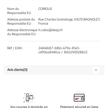
Nom du
CORIOLIS
Responsable EU
Adresse postale du
Rue Charles Graindorge, 93170 BAGNOLET,
Responsable EU
France
Adresse électronique
h.rubio@deejo.fr
du Responsable EU
Réf / EAN :
24848d17-68b1-479a-85e5-
cd90aa8486ca / 3661190028822
Avis clients
(0)
Vos courses à domicile, en
Paiement sécurisé en ligne