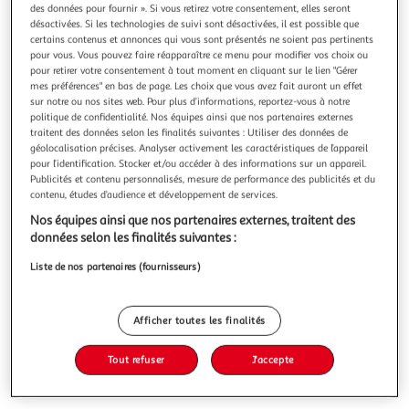
Illustration
Illustration
des données pour fournir ». Si vous retirez votre consentement, elles seront
précédente
suivante
désactivées. Si les technologies de suivi sont désactivées, il est possible que
certains contenus et annonces qui vous sont présentés ne soient pas pertinents
pour vous. Vous pouvez faire réapparaître ce menu pour modifier vos choix ou
pour retirer votre consentement à tout moment en cliquant sur le lien "Gérer
AKINOD
mes préférences" en bas de page. Les choix que vous avez fait auront un effet
sur notre ou nos sites web. Pour plus d’informations, reportez-vous à notre
Bento 11h46 Noir
politique de confidentialité. Nos équipes ainsi que nos partenaires externes
La durée de garantie est de 2 ans. Boite Descriptif Bento
traitent des données selon les finalités suivantes : Utiliser des données de
double compartiment en polypropylène haute qualité
géolocalisation précises. Analyser activement les caractéristiques de l’appareil
d'une capacité totale de 1,4 litres, ce bento supporte les
En savoir +
pour l’identification. Stocker et/ou accéder à des informations sur un appareil.
Publicités et contenu personnalisés, mesure de performance des publicités et du
réchauffages au micro-ondes (100° pendant 2 min) et le
contenu, études d’audience et développement de services.
Vous voulez connaître le prix de ce produit ?
lavage au lave-vaisselle (à 50°). Son élégant couvercle en
acacia ajo
Nos équipes ainsi que nos partenaires externes, traitent des
Afficher le prix
données selon les finalités suivantes :
Liste de nos partenaires (fournisseurs)
Afficher toutes les finalités
Description
Tout refuser
J'accepte
Caractéristiques