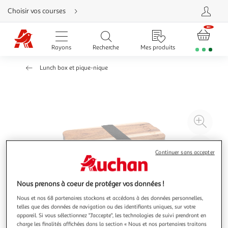
Aller
Choisir vos courses
directement
au
contenu
Aller
directement
Rayons
Recherche
Mes produits
à
la
recherche
Lunch box et pique-nique
Aller
directement
à
la
navigation
Aller
directement
à
Agr
la
rubrique
l'il
besoin
d'aide
à
Réd
Continuer sans accepter
20
l'il
à
Par
100
le
Nous prenons à coeur de protéger vos données !
%
pro
Nous et nos 68 partenaires stockons et accédons à des données personnelles,
telles que des données de navigation ou des identifiants uniques, sur votre
appareil. Si vous sélectionnez "J'accepte", les technologies de suivi prendront en
charge les finalités affichées dans la section « Nous et nos partenaires traitons