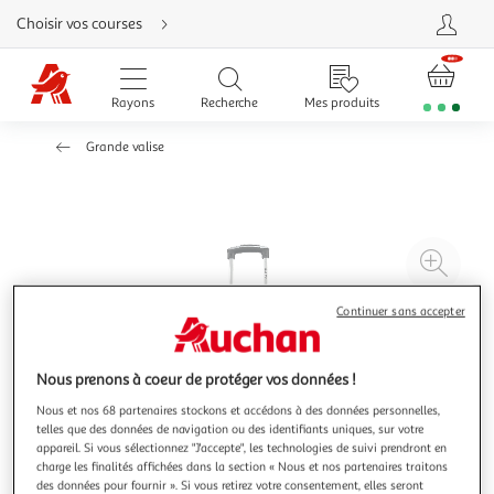
Aller
Choisir vos courses
directement
au
contenu
Aller
directement
Rayons
Recherche
Mes produits
à
la
recherche
Grande valise
Aller
directement
à
la
navigation
Aller
directement
à
Agr
la
rubrique
l'il
besoin
d'aide
à
Réd
Continuer sans accepter
20
l'il
à
Par
Nous prenons à coeur de protéger vos données !
100
le
Nous et nos 68 partenaires stockons et accédons à des données personnelles,
%
pro
telles que des données de navigation ou des identifiants uniques, sur votre
appareil. Si vous sélectionnez "J'accepte", les technologies de suivi prendront en
charge les finalités affichées dans la section « Nous et nos partenaires traitons
des données pour fournir ». Si vous retirez votre consentement, elles seront