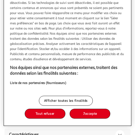
Illustration
Illustr
désactivées. Si les technologies de suivi sont désactivées, il est possible que
précédente
suivan
certains contenus et annonces qui vous sont présentés ne soient pas pertinents
pour vous. Vous pouvez faire réapparaître ce menu pour modifier vos choix ou
pour retirer votre consentement à tout moment en cliquant sur le lien "Gérer
mes préférences" en bas de page. Les choix que vous avez fait auront un effet
AIRPORT
sur notre ou nos sites web. Pour plus d’informations, reportez-vous à notre
politique de confidentialité. Nos équipes ainsi que nos partenaires externes
Valise cabine rigide noire Wavy Pop 55x35x20cm
traitent des données selon les finalités suivantes : Utiliser des données de
Valise ABS 8roues fermeture cadenas à combiansion TSA 1
géolocalisation précises. Analyser activement les caractéristiques de l’appareil
compartiment zippé + 1 compartiment avec sangles
pour l’identification. Stocker et/ou accéder à des informations sur un appareil.
élastiques
En savoir +
Publicités et contenu personnalisés, mesure de performance des publicités et du
contenu, études d’audience et développement de services.
Garantie fabricant: 3 ans *
Nos équipes ainsi que nos partenaires externes, traitent des
données selon les finalités suivantes :
Vous voulez connaître le prix de ce produit ?
Liste de nos partenaires (fournisseurs)
Afficher le prix
Afficher toutes les finalités
Tout refuser
J'accepte
Description
Caractéristiques