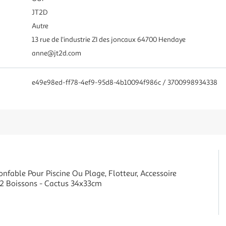
JT2D
Autre
13 rue de l'industrie ZI des joncaux 64700 Hendaye
anne@jt2d.com
e49e98ed-ff78-4ef9-95d8-4b10094f986c / 3700998934338
nfable Pour Piscine Ou Plage, Flotteur, Accessoire
 2 Boissons - Cactus 34x33cm