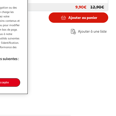
9,90€
12,90€
ar
Sport4Heros
igation ou des
n charge les
ez votre
Ajouter au panier
tains contenus et
nu pour modifier
en bas de page.
Ajouter à une liste
ous à notre
éco-part.
nalités suivantes
l’identification.
erformance des
s suivantes :
accepte