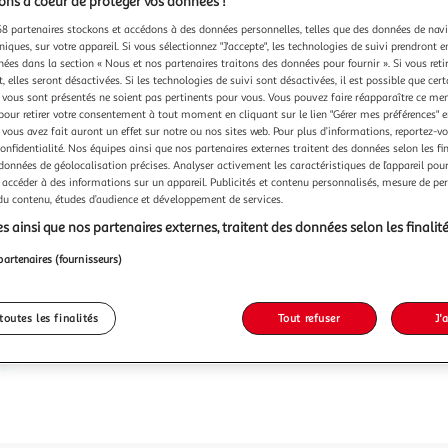
ns à coeur de protéger vos données !
Vendu p
8 partenaires stockons et accédons à des données personnelles, telles que des données de nav
niques, sur votre appareil. Si vous sélectionnez "J'accepte", les technologies de suivi prendront e
-23 %
chées dans la section « Nous et nos partenaires traitons des données pour fournir ». Si vous retir
 elles seront désactivées. Si les technologies de suivi sont désactivées, il est possible que cer
12,90€
vous sont présentés ne soient pas pertinents pour vous. Vous pouvez faire réapparaître ce me
9,90€
pour retirer votre consentement à tout moment en cliquant sur le lien "Gérer mes préférences" 
 vous avez fait auront un effet sur notre ou nos sites web. Pour plus d’informations, reportez-v
dont 0,01€ d'
confidentialité. Nos équipes ainsi que nos partenaires externes traitent des données selon les fi
 données de géolocalisation précises. Analyser activement les caractéristiques de l’appareil pour 
 accéder à des informations sur un appareil. Publicités et contenu personnalisés, mesure de p
 du contenu, études d’audience et développement de services.
s ainsi que nos partenaires externes, traitent des données selon les finalité
partenaires (fournisseurs)
toutes les finalités
Tout refuser
J'