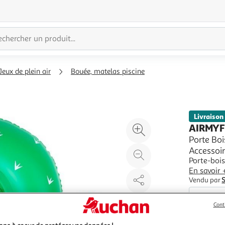
Jeux de plein air
Bouée, matelas piscine
Livraison
Agrandir
AIRMY
l'illustration
Porte Boi
Accessoir
à
Réduire
Porte-bois
200%
l'illustration
En savoir 
à
Partager
Vendu par
100
le
%
produit
Cont