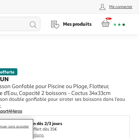
Me connecter
Lancer
Mes produits
la
recherche
 offerte
FUN
sson Gonfable pour Piscine ou Plage, Flotteur,
e d'Eau, Capacité 2 boissons - Cactus 34x33cm
son double gonflable pour siroter ses boissons dans l'eau
+
Sport4Heros
Livraison dès 2/3 jours
inuer sans accepter
Retrait offert dès 35€
Plus d'options