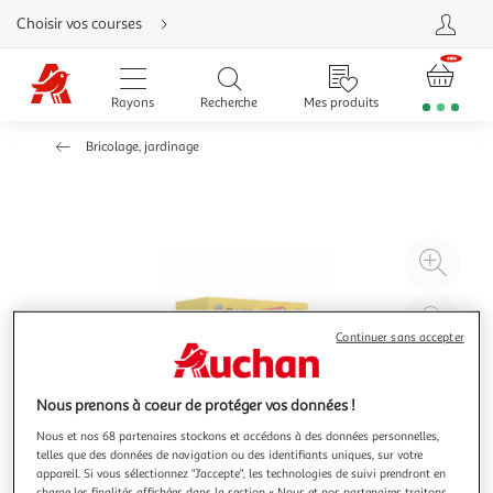
Aller
Choisir vos courses
directement
au
contenu
Aller
directement
Rayons
Recherche
Mes produits
à
la
recherche
Bricolage, jardinage
Aller
directement
à
la
navigation
Aller
directement
à
Agr
la
rubrique
l'il
besoin
d'aide
à
Réd
20
l'il
Continuer sans accepter
à
Par
100
le
Nous prenons à coeur de protéger vos données !
%
pro
Nous et nos 68 partenaires stockons et accédons à des données personnelles,
telles que des données de navigation ou des identifiants uniques, sur votre
appareil. Si vous sélectionnez "J'accepte", les technologies de suivi prendront en
charge les finalités affichées dans la section « Nous et nos partenaires traitons