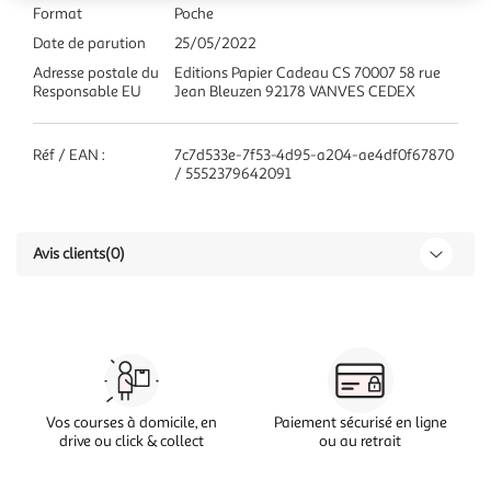
Format
Poche
Date de parution
25/05/2022
Adresse postale du
Editions Papier Cadeau CS 70007 58 rue
Responsable EU
Jean Bleuzen 92178 VANVES CEDEX
Réf / EAN :
7c7d533e-7f53-4d95-a204-ae4df0f67870
/ 5552379642091
Avis clients
(0)
Vos courses à domicile, en
Paiement sécurisé en ligne
drive ou click & collect
ou au retrait