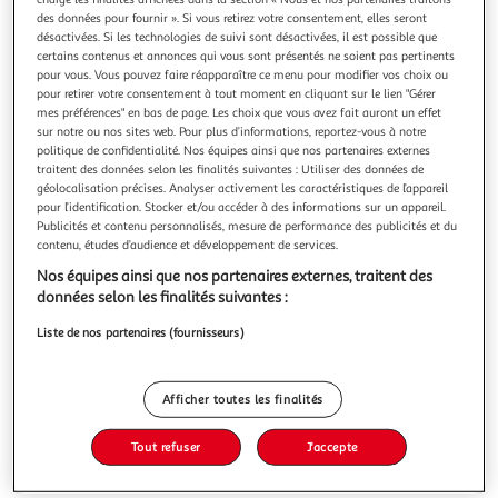
des données pour fournir ». Si vous retirez votre consentement, elles seront
désactivées. Si les technologies de suivi sont désactivées, il est possible que
certains contenus et annonces qui vous sont présentés ne soient pas pertinents
pour vous. Vous pouvez faire réapparaître ce menu pour modifier vos choix ou
pour retirer votre consentement à tout moment en cliquant sur le lien "Gérer
AFFAIRE CONCLUE, Papier cadeau
mes préférences" en bas de page. Les choix que vous avez fait auront un effet
Tout le monde a quelque chose à vendre : et vous, saurez-
sur notre ou nos sites web. Pour plus d’informations, reportez-vous à notre
vous répondre tous les jours aux questions du quizz Affaire
politique de confidentialité. Nos équipes ainsi que nos partenaires externes
traitent des données selon les finalités suivantes : Utiliser des données de
Conclue ? Meilleures estimations, plus grosses ventes et
En savoir +
géolocalisation précises. Analyser activement les caractéristiques de l’appareil
plus belles pièces insoupçonnées : dévoilez chaque jour une
pour l’identification. Stocker et/ou accéder à des informations sur un appareil.
Vous voulez connaître le prix de ce produit ?
nouvelle question et devenez incollable sur les trésors
Publicités et contenu personnalisés, mesure de performance des publicités et du
cachés des
contenu, études d’audience et développement de services.
Afficher le prix
Nos équipes ainsi que nos partenaires externes, traitent des
données selon les finalités suivantes :
Liste de nos partenaires (fournisseurs)
Description
Afficher toutes les finalités
Caractéristiques
Tout refuser
J'accepte