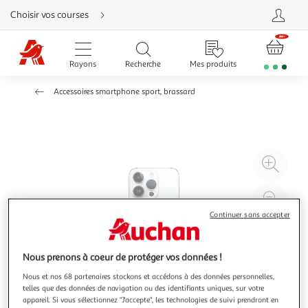
Aller
Choisir vos courses
directement
au
contenu
Aller
directement
Rayons
Recherche
Mes produits
à
la
recherche
Accessoires smartphone sport, brassard
Aller
directement
à
la
navigation
Aller
directement
à
Agr
la
rubrique
l'il
besoin
d'aide
à
Réd
20
l'il
Continuer sans accepter
à
Par
100
le
Nous prenons à coeur de protéger vos données !
%
pro
Nous et nos 68 partenaires stockons et accédons à des données personnelles,
telles que des données de navigation ou des identifiants uniques, sur votre
appareil. Si vous sélectionnez "J'accepte", les technologies de suivi prendront en