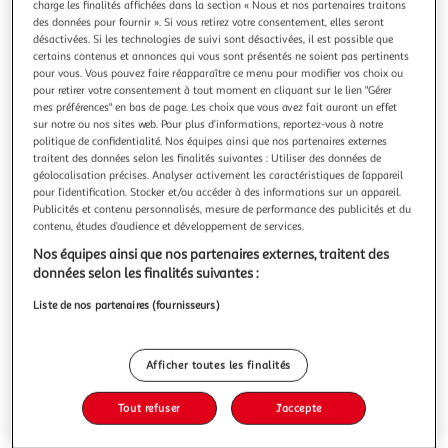
Illustration
Illustration
charge les finalités affichées dans la section « Nous et nos partenaires traitons
des données pour fournir ». Si vous retirez votre consentement, elles seront
précédente
suivante
désactivées. Si les technologies de suivi sont désactivées, il est possible que
certains contenus et annonces qui vous sont présentés ne soient pas pertinents
pour vous. Vous pouvez faire réapparaître ce menu pour modifier vos choix ou
pour retirer votre consentement à tout moment en cliquant sur le lien "Gérer
5.0
(1)
mes préférences" en bas de page. Les choix que vous avez fait auront un effet
ADEQWAT
sur notre ou nos sites web. Pour plus d’informations, reportez-vous à notre
politique de confidentialité. Nos équipes ainsi que nos partenaires externes
Porte-cartes Magnétique Vert
traitent des données selon les finalités suivantes : Utiliser des données de
Modèle compatible_protection : iPhone 15, iPhone 15 Plus
géolocalisation précises. Analyser activement les caractéristiques de l’appareil
Type de protection : Porte-cartes Aspect esthétique et
pour l’identification. Stocker et/ou accéder à des informations sur un appareil.
usage : Protection chic Emplacement(s) carte(s) : Oui
En savoir +
Publicités et contenu personnalisés, mesure de performance des publicités et du
contenu, études d’audience et développement de services.
Vous voulez connaître le prix de ce produit ?
Nos équipes ainsi que nos partenaires externes, traitent des
données selon les finalités suivantes :
Afficher le prix
Liste de nos partenaires (fournisseurs)
Afficher toutes les finalités
Description
Tout refuser
J'accepte
Caractéristiques