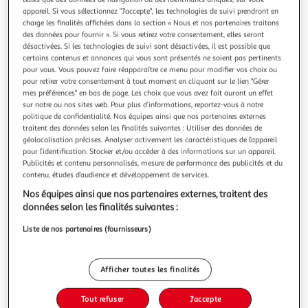
Illustration
Illustration
appareil. Si vous sélectionnez "J'accepte", les technologies de suivi prendront en
précédente
suivante
charge les finalités affichées dans la section « Nous et nos partenaires traitons
des données pour fournir ». Si vous retirez votre consentement, elles seront
désactivées. Si les technologies de suivi sont désactivées, il est possible que
certains contenus et annonces qui vous sont présentés ne soient pas pertinents
4.9
(8)
pour vous. Vous pouvez faire réapparaître ce menu pour modifier vos choix ou
pour retirer votre consentement à tout moment en cliquant sur le lien "Gérer
ADEQWAT
mes préférences" en bas de page. Les choix que vous avez fait auront un effet
Batterie externe 20 000 mAh Power Delivery 65W
sur notre ou nos sites web. Pour plus d’informations, reportez-vous à notre
La durée de garantie est de 5 ans. Les + de ce modèle
politique de confidentialité. Nos équipes ainsi que nos partenaires externes
Avantage Grâce à sa capacité de 74 Wh, cette batterie
traitent des données selon les finalités suivantes : Utiliser des données de
géolocalisation précises. Analyser activement les caractéristiques de l’appareil
14.8V/5000 mAh offre une autonomie équivalente à celle
En savoir +
pour l’identification. Stocker et/ou accéder à des informations sur un appareil.
d'une batterie externe de 20 000 mAh à 3.7V (ou 14 800
Vendu par
Boulanger
Publicités et contenu personnalisés, mesure de performance des publicités et du
mAh à 5V), idéale pour recharger vos appareils plusieurs
contenu, études d’audience et développement de services.
fois. Le + Hau
Livr. ou retrait dès 3/4 jours
Nos équipes ainsi que nos partenaires externes, traitent des
Livraison et retrait offerts
données selon les finalités suivantes :
Plus d'options
Liste de nos partenaires (fournisseurs)
49,99€
Vendu par
Boulanger
Ajouter au panier
Afficher toutes les finalités
49,99€
Tout refuser
J'accepte
Ajouter à une liste