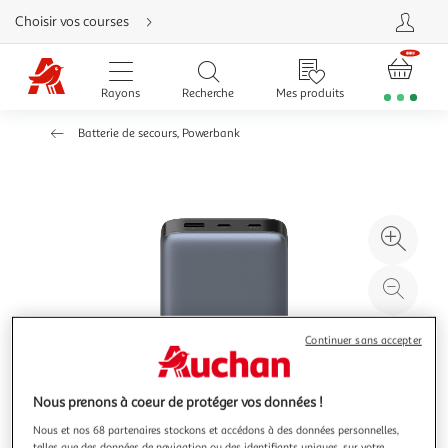
Aller
Choisir vos courses
directement
au
contenu
Aller
directement
Rayons
Recherche
Mes produits
à
la
recherche
Batterie de secours, Powerbank
Aller
directement
à
la
navigation
Aller
directement
à
Agr
la
rubrique
l'il
besoin
d'aide
à
Réd
20
l'il
à
Par
Continuer sans accepter
100
le
%
pro
Nous prenons à coeur de protéger vos données !
Nous et nos 68 partenaires stockons et accédons à des données personnelles,
telles que des données de navigation ou des identifiants uniques, sur votre