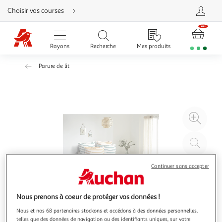
Aller
Choisir vos courses
directement
au
contenu
Aller
directement
Rayons
Recherche
Mes produits
à
la
recherche
Parure de lit
Aller
directement
à
la
navigation
Aller
directement
à
Agr
la
rubrique
l'il
besoin
d'aide
à
Réd
20
l'il
à
Par
Continuer sans accepter
100
le
%
pro
Nous prenons à coeur de protéger vos données !
Nous et nos 68 partenaires stockons et accédons à des données personnelles,
telles que des données de navigation ou des identifiants uniques, sur votre