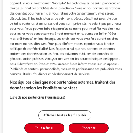
Illustration
Illustration
appareil. Si vous sélectionnez "J'accepte", les technologies de suivi prendront en
précédente
suivante
charge les finalités affichées dans la section « Nous et nos partenaires traitons
des données pour fournir ». Si vous retirez votre consentement, elles seront
désactivées. Si les technologies de suivi sont désactivées, il est possible que
certains contenus et annonces qui vous sont présentés ne soient pas pertinents
pour vous. Vous pouvez faire réapparaître ce menu pour modifier vos choix ou
2.5
(2)
pour retirer votre consentement à tout moment en cliquant sur le lien "Gérer
ACTUEL
mes préférences" en bas de page. Les choix que vous avez fait auront un effet
Parure housse de couette en polycoton recyclé
sur notre ou nos sites web. Pour plus d’informations, reportez-vous à notre
politique de confidentialité. Nos équipes ainsi que nos partenaires externes
MARINE
traitent des données selon les finalités suivantes : Utiliser des données de
Auchan
Vendu par
géolocalisation précises. Analyser activement les caractéristiques de l’appareil
pour l’identification. Stocker et/ou accéder à des informations sur un appareil.
Couleur
Publicités et contenu personnalisés, mesure de performance des publicités et du
Multicolore
contenu, études d’audience et développement de services.
Nos équipes ainsi que nos partenaires externes, traitent des
Taille
données selon les finalités suivantes :
+1
200 x 200 cm
Liste de nos partenaires (fournisseurs)
Livr. ou retrait dès 2/3 jours
Afficher toutes les finalités
A partir de 3,00€ - Retrait offert dès 35€
Plus d'options
Tout refuser
J'accepte