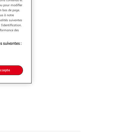
nu pour modifier
en bas de page.
ous à notre
nalités suivantes
l’identification.
erformance des
s suivantes :
accepte