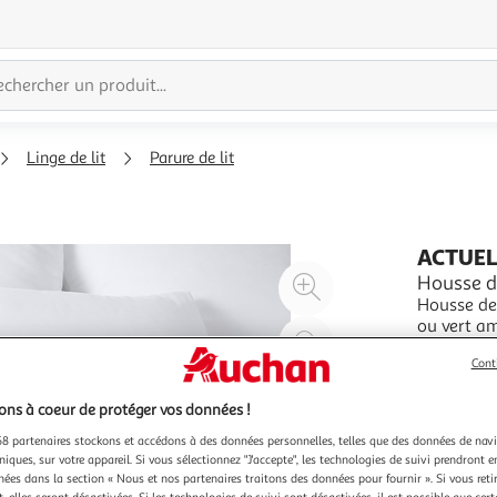
Linge de lit
Parure de lit
ACTUE
Agrandir
Housse de
Housse de 
l'illustration
ou vert am
à
Réduire
de couette
En savoir 
200%
l'illustration
Cont
couleurs, 
à
Partager
ns à coeur de protéger vos données !
100
le
8 partenaires stockons et accédons à des données personnelles, telles que des données de nav
%
produit
niques, sur votre appareil. Si vous sélectionnez "J'accepte", les technologies de suivi prendront e
chées dans la section « Nous et nos partenaires traitons des données pour fournir ». Si vous retir
 elles seront désactivées. Si les technologies de suivi sont désactivées, il est possible que cer