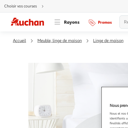
Aller
Choisir vos courses
directement
au
contenu
Aller
Rayons
Promos
directement
à
la
recherche
Aller
Accueil
Meuble, linge de maison
Linge de maison
directement
à
la
navigation
Aller
directement
à
la
rubrique
besoin
d'aide
Nous preno
Nous et nos 6
identifiants u
finalités affi
consentement,