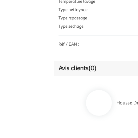
Température lavage
Type nettoyage
Type repassage
Type séchage
Réf / EAN :
Avis clients
(0)
Housse De