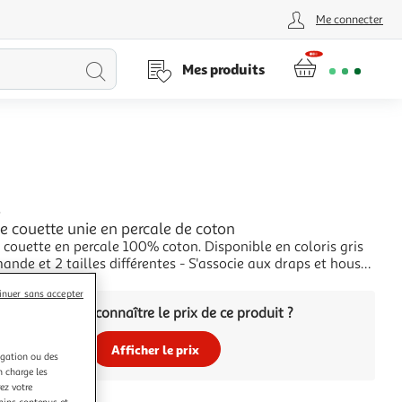
Me connecter
Lancer
Mes produits
la
recherche
L
 couette unie en percale de coton
couette en percale 100% coton. Disponible en coloris gris
ande et 2 tailles différentes - S'associe aux draps et housse
 de la même collection, en total look ou en mixant les
+
inuer sans accepter
pour un lit pur bonheur !
Vous voulez connaître le prix de ce produit ?
Afficher le prix
igation ou des
n charge les
ez votre
tains contenus et