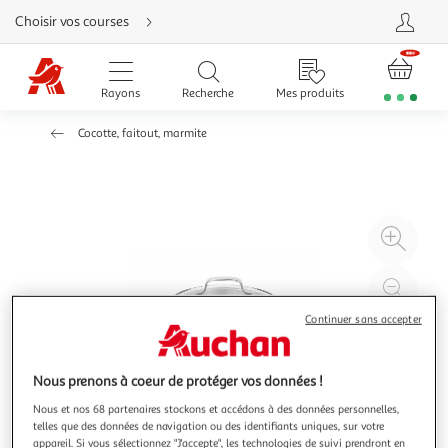
Aller
Choisir vos courses
directement
au
contenu
Aller
directement
Rayons
Recherche
Mes produits
à
la
recherche
Cocotte, faitout, marmite
Aller
directement
à
la
navigation
Aller
directement
à
Agr
la
rubrique
l'il
besoin
d'aide
à
Réd
20
l'il
Continuer sans accepter
à
Par
100
le
%
pro
Nous prenons à coeur de protéger vos données !
Nous et nos 68 partenaires stockons et accédons à des données personnelles,
telles que des données de navigation ou des identifiants uniques, sur votre
appareil. Si vous sélectionnez "J'accepte", les technologies de suivi prendront en