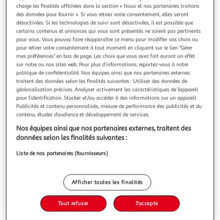
Illustration
Illustration
charge les finalités affichées dans la section « Nous et nos partenaires traitons
précédente
suivante
des données pour fournir ». Si vous retirez votre consentement, elles seront
désactivées. Si les technologies de suivi sont désactivées, il est possible que
certains contenus et annonces qui vous sont présentés ne soient pas pertinents
pour vous. Vous pouvez faire réapparaître ce menu pour modifier vos choix ou
ACTUEL
pour retirer votre consentement à tout moment en cliquant sur le lien "Gérer
mes préférences" en bas de page. Les choix que vous avez fait auront un effet
Faitout induction inox 24 cm
sur notre ou nos sites web. Pour plus d’informations, reportez-vous à notre
Tous feux dont induction
politique de confidentialité. Nos équipes ainsi que nos partenaires externes
En savoir +
traitent des données selon les finalités suivantes : Utiliser des données de
Auchan
Vendu par
géolocalisation précises. Analyser activement les caractéristiques de l’appareil
pour l’identification. Stocker et/ou accéder à des informations sur un appareil.
Publicités et contenu personnalisés, mesure de performance des publicités et du
Livr. ou retrait dès 1/2 jours
contenu, études d’audience et développement de services.
Retrait offert
Plus d'options
Nos équipes ainsi que nos partenaires externes, traitent des
données selon les finalités suivantes :
39,99€
Liste de nos partenaires (fournisseurs)
Bientôt dispo !
39,99€ / pce
Afficher toutes les finalités
Tout refuser
J'accepte