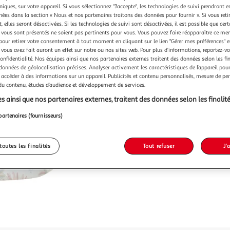
niques, sur votre appareil. Si vous sélectionnez "J'accepte", les technologies de suivi prendront e
26,00
chées dans la section « Nous et nos partenaires traitons des données pour fournir ». Si vous retir
26,00€ / pce
 elles seront désactivées. Si les technologies de suivi sont désactivées, il est possible que cer
dont 0,40€ d'é
vous sont présentés ne soient pas pertinents pour vous. Vous pouvez faire réapparaître ce me
pour retirer votre consentement à tout moment en cliquant sur le lien "Gérer mes préférences" 
 vous avez fait auront un effet sur notre ou nos sites web. Pour plus d’informations, reportez-v
confidentialité. Nos équipes ainsi que nos partenaires externes traitent des données selon les fi
 données de géolocalisation précises. Analyser activement les caractéristiques de l’appareil pour 
 accéder à des informations sur un appareil. Publicités et contenu personnalisés, mesure de p
 du contenu, études d’audience et développement de services.
s ainsi que nos partenaires externes, traitent des données selon les finalité
partenaires (fournisseurs)
toutes les finalités
Tout refuser
J'