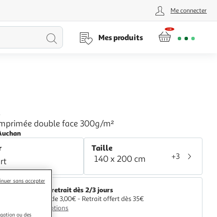
Me connecter
Lancer
Mes produits
la
recherche
L
imprimée double face 300g/m²
Auchan
r
Taille
+3
140 x 200 cm
rt
inuer sans accepter
Livr. ou retrait dès 2/3 jours
A partir de 3,00€ - Retrait offert dès 35€
Plus d'options
igation ou des