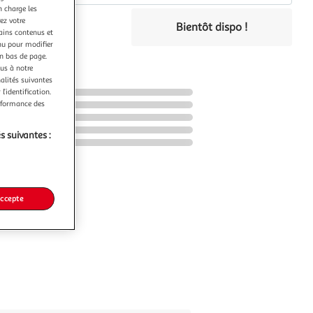
n charge les
€
ez votre
Bientôt dispo !
tains contenus et
co part. mobilier.
nu pour modifier
en bas de page.
ous à notre
nalités suivantes
l’identification.
erformance des
s suivantes :
accepte