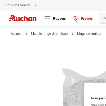
Aller
Choisir vos courses
directement
au
contenu
Aller
Rayons
Promos
directement
à
la
recherche
Aller
Accueil
Meuble, linge de maison
Linge de maison
directement
à
la
navigation
Aller
directement
à
la
rubrique
besoin
d'aide
Nous preno
Nous et nos 6