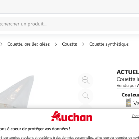
Couette, oreiller, alèse
Couette
Couette synthétique
ACTUE
Agrandir
Couette 
l'illustration
Vendu par
à
Réduire
Couleu
200%
l'illustration
Ve
à
Partager
Cont
100
le
%
produit
ns à coeur de protéger vos données !
8 partenaires stockons et accédons à des données personnelles, telles que des données de nav