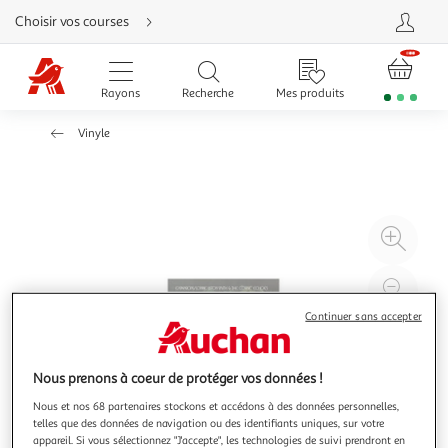
Aller
Choisir vos courses
directement
au
contenu
Aller
directement
Rayons
Recherche
Mes produits
à
la
recherche
Vinyle
Aller
directement
à
la
navigation
Aller
directement
à
Agr
la
rubrique
l'il
besoin
d'aide
à
Réd
20
l'il
Continuer sans accepter
à
Par
100
le
Nous prenons à coeur de protéger vos données !
%
pro
Nous et nos 68 partenaires stockons et accédons à des données personnelles,
telles que des données de navigation ou des identifiants uniques, sur votre
appareil. Si vous sélectionnez "J'accepte", les technologies de suivi prendront en