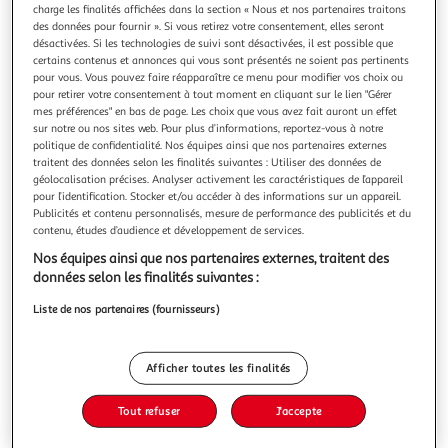
charge les finalités affichées dans la section « Nous et nos partenaires traitons
des données pour fournir ». Si vous retirez votre consentement, elles seront
désactivées. Si les technologies de suivi sont désactivées, il est possible que
certains contenus et annonces qui vous sont présentés ne soient pas pertinents
pour vous. Vous pouvez faire réapparaître ce menu pour modifier vos choix ou
ACE
pour retirer votre consentement à tout moment en cliquant sur le lien "Gérer
mes préférences" en bas de page. Les choix que vous avez fait auront un effet
Expansions
sur notre ou nos sites web. Pour plus d’informations, reportez-vous à notre
Expansions-Expansions
politique de confidentialité. Nos équipes ainsi que nos partenaires externes
En savoir +
traitent des données selon les finalités suivantes : Utiliser des données de
géolocalisation précises. Analyser activement les caractéristiques de l’appareil
Vous voulez connaître le prix de ce produit ?
pour l’identification. Stocker et/ou accéder à des informations sur un appareil.
Publicités et contenu personnalisés, mesure de performance des publicités et du
contenu, études d’audience et développement de services.
Afficher le prix
Nos équipes ainsi que nos partenaires externes, traitent des
données selon les finalités suivantes :
Liste de nos partenaires (fournisseurs)
Description
Afficher toutes les finalités
Caractéristiques
Tout refuser
J'accepte