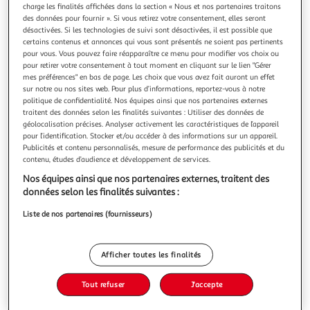
charge les finalités affichées dans la section « Nous et nos partenaires traitons
des données pour fournir ». Si vous retirez votre consentement, elles seront
désactivées. Si les technologies de suivi sont désactivées, il est possible que
certains contenus et annonces qui vous sont présentés ne soient pas pertinents
pour vous. Vous pouvez faire réapparaître ce menu pour modifier vos choix ou
ACE
pour retirer votre consentement à tout moment en cliquant sur le lien "Gérer
mes préférences" en bas de page. Les choix que vous avez fait auront un effet
Candi Staton
sur notre ou nos sites web. Pour plus d’informations, reportez-vous à notre
Candi Staton-Candi Staton
politique de confidentialité. Nos équipes ainsi que nos partenaires externes
En savoir +
traitent des données selon les finalités suivantes : Utiliser des données de
géolocalisation précises. Analyser activement les caractéristiques de l’appareil
Vous voulez connaître le prix de ce produit ?
pour l’identification. Stocker et/ou accéder à des informations sur un appareil.
Publicités et contenu personnalisés, mesure de performance des publicités et du
contenu, études d’audience et développement de services.
Afficher le prix
Nos équipes ainsi que nos partenaires externes, traitent des
données selon les finalités suivantes :
Liste de nos partenaires (fournisseurs)
Description
Afficher toutes les finalités
Caractéristiques
Tout refuser
J'accepte