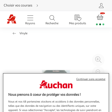
Aller
Choisir vos courses
directement
au
contenu
Aller
directement
Rayons
Recherche
Mes produits
à
la
recherche
Vinyle
Aller
directement
à
la
navigation
Aller
directement
à
Agr
la
rubrique
l'il
besoin
d'aide
à
Réd
20
l'il
Continuer sans accepter
à
Par
100
le
Nous prenons à coeur de protéger vos données !
%
pro
Nous et nos 68 partenaires stockons et accédons à des données personnelles,
telles que des données de navigation ou des identifiants uniques, sur votre
appareil. Si vous sélectionnez "J'accepte", les technologies de suivi prendront en