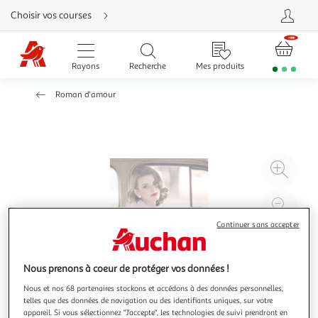
Aller
Choisir vos courses
directement
au
contenu
Aller
directement
Rayons
Recherche
Mes produits
à
la
recherche
Roman d'amour
Aller
directement
à
la
navigation
Aller
directement
à
Agr
la
rubrique
l'il
besoin
d'aide
à
Réd
20
l'il
Continuer sans accepter
à
Par
100
le
Nous prenons à coeur de protéger vos données !
%
pro
Nous et nos 68 partenaires stockons et accédons à des données personnelles,
telles que des données de navigation ou des identifiants uniques, sur votre
appareil. Si vous sélectionnez "J'accepte", les technologies de suivi prendront en