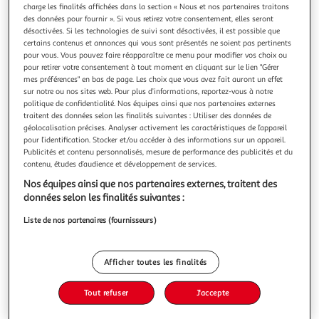
charge les finalités affichées dans la section « Nous et nos partenaires traitons
des données pour fournir ». Si vous retirez votre consentement, elles seront
désactivées. Si les technologies de suivi sont désactivées, il est possible que
certains contenus et annonces qui vous sont présentés ne soient pas pertinents
pour vous. Vous pouvez faire réapparaître ce menu pour modifier vos choix ou
pour retirer votre consentement à tout moment en cliquant sur le lien "Gérer
ABANDONNEES AU PIED DE L'AUTEL TOME 2 : LE
mes préférences" en bas de page. Les choix que vous avez fait auront un effet
SCANDALE DE L'ANNEE, Guhrke Laura Lee
sur notre ou nos sites web. Pour plus d’informations, reportez-vous à notre
Aidan Carr, le distingué et très conservateur duc de
politique de confidentialité. Nos équipes ainsi que nos partenaires externes
Trathen, manque de s'étrangler lorsque, un soir de bal, il se
traitent des données selon les finalités suivantes : Utiliser des données de
retrouve face à Julia Yardley. Six mois plus tôt, après l'avoir
En savoir +
géolocalisation précises. Analyser activement les caractéristiques de l’appareil
enivré, elle l'a séduit en s'arrangeant pour que son mari les
pour l’identification. Stocker et/ou accéder à des informations sur un appareil.
Vous voulez connaître le prix de ce produit ?
Publicités et contenu personnalisés, mesure de performance des publicités et du
surprenne en pleins ébats. Ont suivi un retentissant scanda
contenu, études d’audience et développement de services.
Afficher le prix
Nos équipes ainsi que nos partenaires externes, traitent des
données selon les finalités suivantes :
Liste de nos partenaires (fournisseurs)
Description
Afficher toutes les finalités
Caractéristiques
Tout refuser
J'accepte