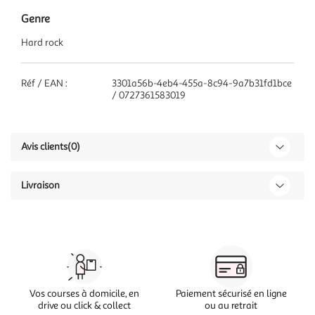
Genre
Hard rock
Réf / EAN :
3301a56b-4eb4-455a-8c94-9a7b31fd1bce
/ 0727361583019
Avis clients
(0)
Livraison
Vos courses à domicile, en
Paiement sécurisé en ligne
drive ou click & collect
ou au retrait