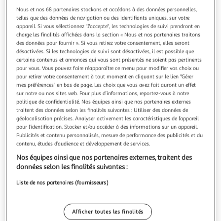
Nous et nos 68 partenaires stockons et accédons à des données personnelles,
telles que des données de navigation ou des identifiants uniques, sur votre
appareil. Si vous sélectionnez "J'accepte", les technologies de suivi prendront en
charge les finalités affichées dans la section « Nous et nos partenaires traitons
des données pour fournir ». Si vous retirez votre consentement, elles seront
A Paranormal Evening With The Moonflower Society
désactivées. Si les technologies de suivi sont désactivées, il est possible que
Une œuvre musicale épique et immersive« A Paranormal
certains contenus et annonces qui vous sont présentés ne soient pas pertinents
Evening With The Moonflower Society » d'Avantasia est un
pour vous. Vous pouvez faire réapparaître ce menu pour modifier vos choix ou
album vinyle double qui dévoile un univers musical
En savoir +
pour retirer votre consentement à tout moment en cliquant sur le lien "Gérer
mes préférences" en bas de page. Les choix que vous avez fait auront un effet
puissant, mêlant métal symphonique, mélodies
Vendu par
Multishop
sur notre ou nos sites web. Pour plus d’informations, reportez-vous à notre
orchestrales et passages épiques. Son contenu offre une
politique de confidentialité. Nos équipes ainsi que nos partenaires externes
expérience auditive captivante, idéale
Livraison dès 6/7 jours
traitent des données selon les finalités suivantes : Utiliser des données de
4,99€
géolocalisation précises. Analyser activement les caractéristiques de l’appareil
Plus d'options
pour l’identification. Stocker et/ou accéder à des informations sur un appareil.
Publicités et contenu personnalisés, mesure de performance des publicités et du
38,13€
Vendu par
Multishop
contenu, études d’audience et développement de services.
Nos équipes ainsi que nos partenaires externes, traitent des
données selon les finalités suivantes :
Livraison dès 4/5 jours
4,99€
Liste de nos partenaires (fournisseurs)
Plus d'options
39,08€
Vendu par
2KINGS
Afficher toutes les finalités