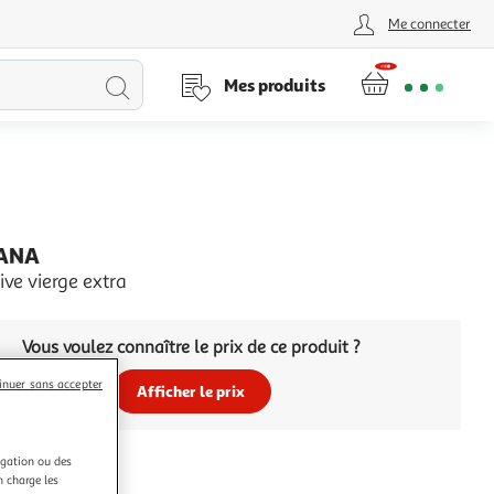
Me connecter
Lancer
Mes produits
la
recherche
SANA
live vierge extra
Vous voulez connaître le prix de ce produit ?
inuer sans accepter
Afficher le prix
igation ou des
n charge les