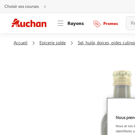
Aller
Choisir vos courses
directement
au
contenu
Aller
Rayons
Promos
directement
à
la
recherche
Aller
Accueil
Epicerie salée
Sel, huile, épices, aides culina
directement
à
la
navigation
Aller
directement
à
la
rubrique
besoin
d'aide
Nous preno
Nous et nos 6
identifiants u