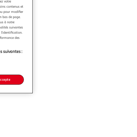
ez votre
tains contenus et
nu pour modifier
en bas de page.
ous à notre
nalités suivantes
l’identification.
erformance des
s suivantes :
accepte