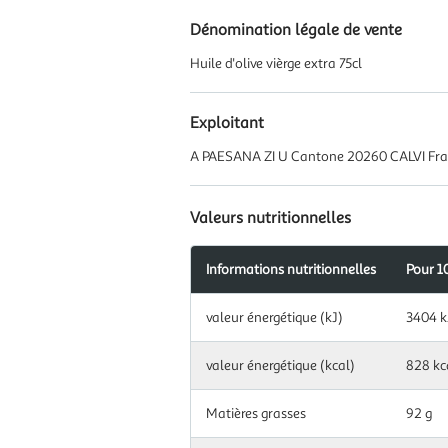
Dénomination légale de vente
Huile d'olive vièrge extra 75cl
Exploitant
A PAESANA ZI U Cantone 20260 CALVI Fr
Valeurs nutritionnelles
Informations nutritionnelles
Pour 1
Information
valeur énergétique (kJ)
3404 k
nutritionnelles
pour
100
valeur énergétique (kcal)
828 kc
g|ml
Matières grasses
92 g