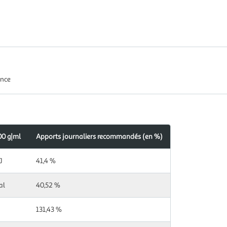
ance
00 g|ml
Apports journaliers recommandés (en %)
J
41,4 %
al
40,52 %
131,43 %