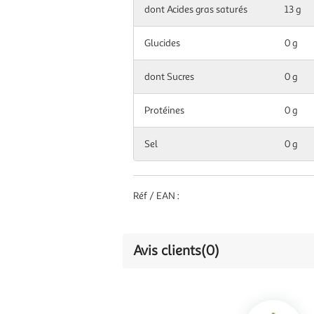
dont Acides gras saturés
13 g
Glucides
0 g
dont Sucres
0 g
Protéines
0 g
Sel
0 g
Réf / EAN :
Avis clients
(0)