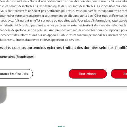
chées dans la section « Nous et nos partenaires traitons des données pour fournir ». Si vous retir
 elles seront désactivées. Si les technologies de suivi sont désactivées, il est possible que cer
vous sont présentés ne soient pas pertinents pour vous. Vous pouvez faire réapparaître ce me
pour retirer votre consentement à tout moment en cliquant sur le lien "Gérer mes préférences" 
 vous avez fait auront un effet sur notre ou nos sites web. Pour plus d’informations, reportez-v
confidentialité. Nos équipes ainsi que nos partenaires externes traitent des données selon les fi
 données de géolocalisation précises. Analyser activement les caractéristiques de l’appareil pour 
 accéder à des informations sur un appareil. Publicités et contenu personnalisés, mesure de p
 du contenu, études d’audience et développement de services.
s ainsi que nos partenaires externes, traitent des données selon les finalité
partenaires (fournisseurs)
toutes les finalités
Tout refuser
J'