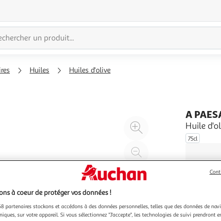
ires
Huiles
Huiles d'olive
A PAE
Agrandir
Huile d'o
l'illustration
75cl
à
Réduire
200%
l'illustration
à
Partager
Cont
100
le
ns à coeur de protéger vos données !
%
produit
8 partenaires stockons et accédons à des données personnelles, telles que des données de nav
niques, sur votre appareil. Si vous sélectionnez "J'accepte", les technologies de suivi prendront e