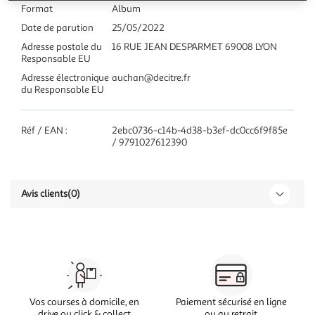
Format
Album
Date de parution
25/05/2022
Adresse postale du
16 RUE JEAN DESPARMET 69008 LYON
Responsable EU
Adresse électronique
auchan@decitre.fr
du Responsable EU
Réf / EAN :
2ebc0736-c14b-4d38-b3ef-dc0cc6f9f85e
/ 9791027612390
Avis clients
(0)
Vos courses à domicile, en
Paiement sécurisé en ligne
drive ou click & collect
ou au retrait