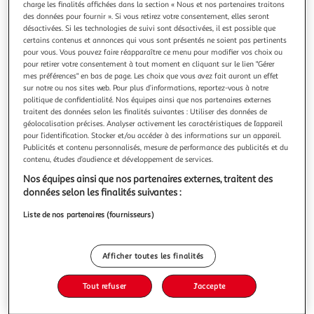
charge les finalités affichées dans la section « Nous et nos partenaires traitons
des données pour fournir ». Si vous retirez votre consentement, elles seront
désactivées. Si les technologies de suivi sont désactivées, il est possible que
certains contenus et annonces qui vous sont présentés ne soient pas pertinents
pour vous. Vous pouvez faire réapparaître ce menu pour modifier vos choix ou
pour retirer votre consentement à tout moment en cliquant sur le lien "Gérer
A NOUS LE TRESOR !, Candie Céline
mes préférences" en bas de page. Les choix que vous avez fait auront un effet
Marine et Sam sont en vacances sur une île paradisiaque,
sur notre ou nos sites web. Pour plus d’informations, reportez-vous à notre
quand un perroquet les attire vers une drôle de bouteille...
politique de confidentialité. Nos équipes ainsi que nos partenaires externes
A l'intérieur, ils trouvent une carte au trésor, signée Black
En savoir +
traitent des données selon les finalités suivantes : Utiliser des données de
Barbiche ! Ils ont besoin de ton aide ! Ta mission : mettre la
géolocalisation précises. Analyser activement les caractéristiques de l’appareil
Vous voulez connaître le prix de ce produit ?
main sur le fabuleux butin du célèbre pirate ! La petite
pour l’identification. Stocker et/ou accéder à des informations sur un appareil.
Publicités et contenu personnalisés, mesure de performance des publicités et du
contenu, études d’audience et développement de services.
Afficher le prix
Nos équipes ainsi que nos partenaires externes, traitent des
données selon les finalités suivantes :
Liste de nos partenaires (fournisseurs)
Description
Afficher toutes les finalités
Caractéristiques
Tout refuser
J'accepte