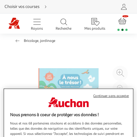
Aller
Choisir vos courses
directement
au
contenu
Aller
directement
Rayons
Recherche
Mes produits
à
la
recherche
Bricolage, jardinage
Aller
directement
à
la
navigation
Aller
directement
à
Agr
la
rubrique
l'il
besoin
d'aide
à
Réd
20
l'il
Continuer sans accepter
à
Par
100
le
Nous prenons à coeur de protéger vos données !
%
pro
Nous et nos 68 partenaires stockons et accédons à des données personnelles,
telles que des données de navigation ou des identifiants uniques, sur votre
appareil. Si vous sélectionnez "J'accepte", les technologies de suivi prendront en