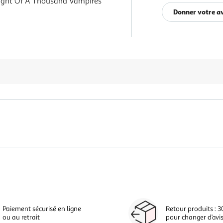
ight Of A Thousand Vampires
Donner votre a
Paiement sécurisé en ligne
Retour produits : 3
ou au retrait
pour changer d’avi