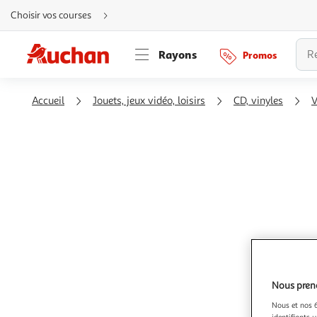
Aller
Choisir vos courses
directement
au
contenu
Aller
Rayons
Promos
directement
à
la
recherche
Aller
Accueil
Jouets, jeux vidéo, loisirs
CD, vinyles
V
directement
à
la
navigation
Aller
directement
à
la
rubrique
besoin
d'aide
Nous preno
Nous et nos 6
identifiants u