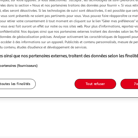
chées dans la section « Nous et nos partenaires traitons des données pour fournir ». Si vous retir
 elles seront désactivées. Si les technologies de suivi sont désactivées, il est possible que cer
76,26
vous sont présentés ne soient pas pertinents pour vous. Vous pouvez faire réapparaître ce me
pour retirer votre consentement à tout moment en cliquant sur le lien "Gérer mes préférences" 
 vous avez fait auront un effet sur notre ou nos sites web. Pour plus d’informations, reportez-v
confidentialité. Nos équipes ainsi que nos partenaires externes traitent des données selon les fi
 données de géolocalisation précises. Analyser activement les caractéristiques de l’appareil pour 
 accéder à des informations sur un appareil. Publicités et contenu personnalisés, mesure de p
 du contenu, études d’audience et développement de services.
s ainsi que nos partenaires externes, traitent des données selon les finalité
partenaires (fournisseurs)
toutes les finalités
Tout refuser
J'