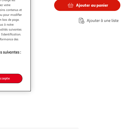
Ajouter au panier
ez votre
tains contenus et
€
nu pour modifier
en bas de page.
Ajouter à une liste
ous à notre
nalités suivantes
l’identification.
erformance des
s suivantes :
accepte