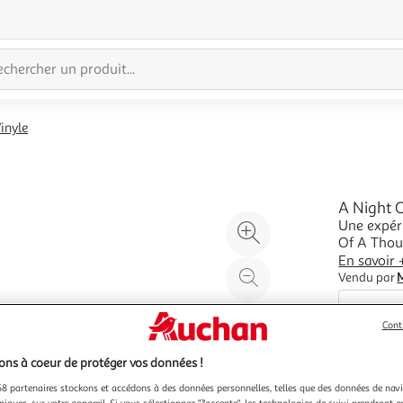
inyle
A Night 
Une expér
Agrandir
Of A Thou
l'illustration
groupe pu
En savoir 
à
Réduire
Palladium 
Vendu par
200%
l'illustration
voyage son
à
Partager
Cont
100
le
%
produit
ns à coeur de protéger vos données !
Vendu p
8 partenaires stockons et accédons à des données personnelles, telles que des données de nav
niques, sur votre appareil. Si vous sélectionnez "J'accepte", les technologies de suivi prendront e