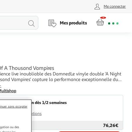
Me connecter
Lancer
Mes produits
la
recherche
Of A Thousand Vampires
ience live inoubliable des DamnedLe vinyle double 'A Night
sand Vampires' capture la performance exceptionnelle du
nk légendaire, The Damned, lors de leur concert au
+
Theater de Londres en 2019. Ce live immersif offre un
Multishop
ore à travers 40 ans de carrière,
Livraison dès 1/2 semaines
inuer sans accepter
4,99€
Plus d'options
76,26€
ar
Multishop
igation ou des
n charge les