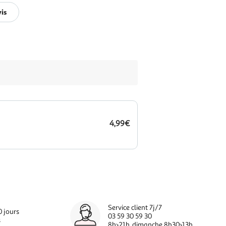
vis
4,99€
Service client 7j/7
0 jours
03 59 30 59 30
s
8h>21h, dimanche 8h30>13h