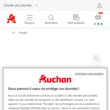
Aller
Choisir vos courses
directement
au
contenu
Aller
directement
Rayons
Recherche
Mes produits
à
la
recherche
Vinyle
Aller
directement
à
la
navigation
Aller
directement
à
Agr
la
rubrique
l'il
besoin
d'aide
à
Réd
Continuer sans accepter
20
l'il
à
Par
100
le
Nous prenons à coeur de protéger vos données !
%
pro
Nous et nos 68 partenaires stockons et accédons à des données personnelles,
telles que des données de navigation ou des identifiants uniques, sur votre
appareil. Si vous sélectionnez "J'accepte", les technologies de suivi prendront en
charge les finalités affichées dans la section « Nous et nos partenaires traitons