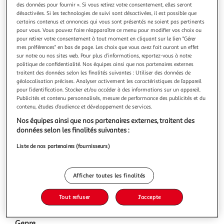
des données pour fournir ». Si vous retirez votre consentement, elles seront
désactivées. Si les technologies de suivi sont désactivées, il est possible que
certains contenus et annonces qui vous sont présentés ne soient pas pertinents
pour vous. Vous pouvez faire réapparaître ce menu pour modifier vos choix ou
pour retirer votre consentement à tout moment en cliquant sur le lien "Gérer
mes préférences" en bas de page. Les choix que vous avez fait auront un effet
A Love Supreme
sur notre ou nos sites web. Pour plus d’informations, reportez-vous à notre
Un chef-d'œuvre du jazz : A Love SupremeSorti en
politique de confidentialité. Nos équipes ainsi que nos partenaires externes
septembre 2021, ce vinyle album A Love Supreme est
traitent des données selon les finalités suivantes : Utiliser des données de
l'œuvre emblématique du légendaire saxophoniste et
En savoir +
géolocalisation précises. Analyser activement les caractéristiques de l’appareil
compositeur John Coltrane. Cet album est considéré
pour l’identification. Stocker et/ou accéder à des informations sur un appareil.
Vous voulez connaître le prix de ce produit ?
comme un pilier du jazz moderne, mêlant spiritualité,
Publicités et contenu personnalisés, mesure de performance des publicités et du
virtuosité et émotion dans un enregistreme
contenu, études d’audience et développement de services.
Afficher le prix
Nos équipes ainsi que nos partenaires externes, traitent des
données selon les finalités suivantes :
Liste de nos partenaires (fournisseurs)
Description
Afficher toutes les finalités
Caractéristiques
Tout refuser
J'accepte
Genre