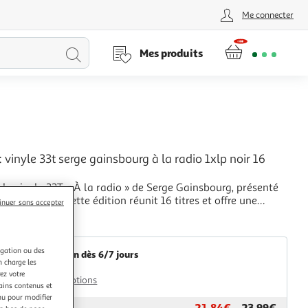
Me connecter
Lancer
Mes produits
la
recherche
 : vinyle 33t serge gainsbourg à la radio 1xlp noir 16
le vinyle 33T « À la radio » de Serge Gainsbourg, présenté
r disque noir. Cette édition réunit 16 titres et offre une
inuer sans accepter
iée aux captations radiophoniques, où l'artiste se produit
+
iano ou accompagné par guitare et contrebasse selon les
Multishop
 Le programme inclu
igation ou des
Livraison dès 6/7 jours
n charge les
4,99€
ez votre
Plus d'options
tains contenus et
nu pour modifier
21,84€
23,99€
ar
Multishop