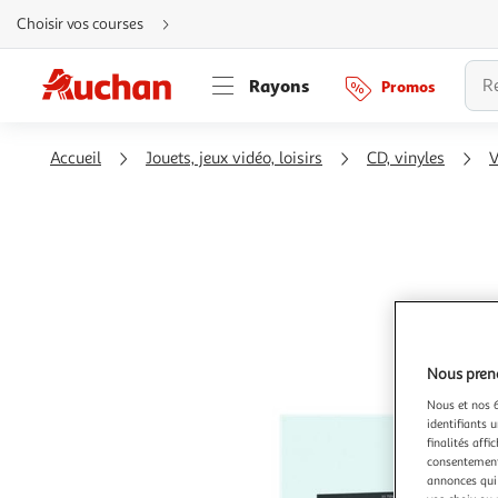
Aller
Choisir vos courses
directement
au
contenu
Aller
Rayons
Promos
directement
à
la
recherche
Aller
Accueil
Jouets, jeux vidéo, loisirs
CD, vinyles
V
directement
à
la
navigation
Aller
directement
à
la
rubrique
besoin
d'aide
Nous preno
Nous et nos 6
identifiants u
finalités affi
consentement,
annonces qui 