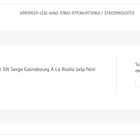
a985f619-c13c-4de1-93b0-97934c97206d / 3760396023713
So
yle 33t Serge Gainsbourg À La Radio 1xlp Noir
av