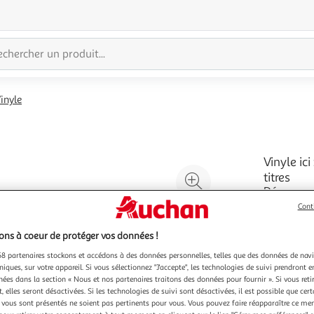
inyle
Vinyle ici
Agrandir
titres
Découvrez 
l'illustration
en 1xLP su
Cont
à
Réduire
écoute déd
En savoir 
200%
l'illustration
seul au p
Vendu par
ns à coeur de protéger vos données !
morceaux.
à
Partager
8 partenaires stockons et accédons à des données personnelles, telles que des données de nav
100
le
niques, sur votre appareil. Si vous sélectionnez "J'accepte", les technologies de suivi prendront e
chées dans la section « Nous et nos partenaires traitons des données pour fournir ». Si vous retir
%
produit
 elles seront désactivées. Si les technologies de suivi sont désactivées, il est possible que cer
vous sont présentés ne soient pas pertinents pour vous. Vous pouvez faire réapparaître ce me
Vendu p