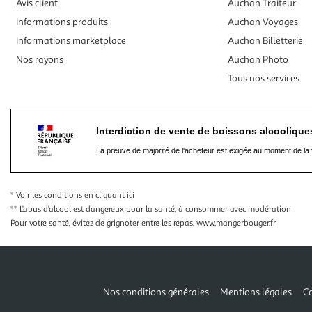
Avis client
Auchan Traiteur
Informations produits
Auchan Voyages
Informations marketplace
Auchan Billetterie
Nos rayons
Auchan Photo
Tous nos services
Interdiction de vente de boissons alcooliqu
La preuve de majorité de l'acheteur est exigée au moment de la 
* Voir les conditions
en cliquant ici
** L’abus d’alcool est dangereux pour la santé, à consommer avec modération
Pour votre santé, évitez de grignoter entre les repas.
www.mangerbouger.fr
Nos conditions générales
Mentions légales
Co