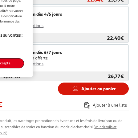
en bas de page.
ous à notre
nalités suivantes
Livraison dès 4/5 jours
l’identification.
4,99€
erformance des
Plus d'options
s suivantes :
22,40€
ar
2KINGS
Livraison dès 6/7 jours
Livraison offerte
accepte
Plus d'options
26,77€
ar
GpasPlus
Ajouter au panier
€
Ajouter à une liste
produit, les avantages promotionnels éventuels et les frais de livraison ou de
t susceptibles de varier en fonction du mode d'achat choisi (
voir détails et
n ici
)