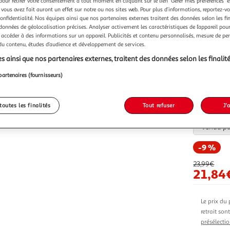
pour retirer votre consentement à tout moment en cliquant sur le lien "Gérer mes préférences" 
 vous avez fait auront un effet sur notre ou nos sites web. Pour plus d’informations, reportez-v
confidentialité. Nos équipes ainsi que nos partenaires externes traitent des données selon les fi
 données de géolocalisation précises. Analyser activement les caractéristiques de l’appareil pour 
 accéder à des informations sur un appareil. Publicités et contenu personnalisés, mesure de p
 du contenu, études d’audience et développement de services.
s ainsi que nos partenaires externes, traitent des données selon les finalité
Vendu p
partenaires (fournisseurs)
toutes les finalités
Tout refuser
J'
Vendu p
-9 %
23,99€
21,84
Le prix du 
retrait son
présélectio