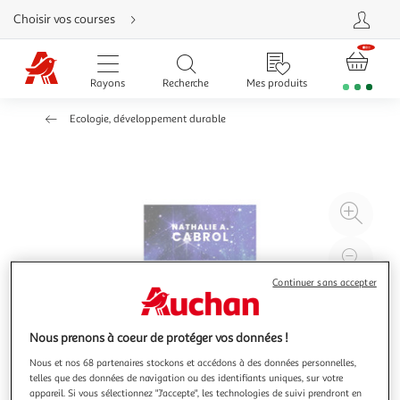
Aller
Choisir vos courses
directement
au
contenu
Aller
directement
Rayons
Recherche
Mes produits
à
la
recherche
Ecologie, développement durable
Aller
directement
à
la
navigation
Aller
directement
à
Agr
la
rubrique
l'il
besoin
d'aide
à
Réd
20
l'il
Continuer sans accepter
à
Par
100
le
Nous prenons à coeur de protéger vos données !
%
pro
Nous et nos 68 partenaires stockons et accédons à des données personnelles,
telles que des données de navigation ou des identifiants uniques, sur votre
appareil. Si vous sélectionnez "J'accepte", les technologies de suivi prendront en