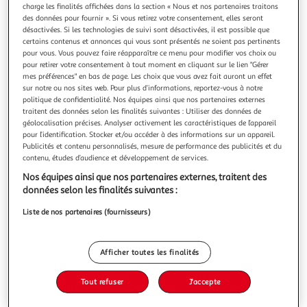
charge les finalités affichées dans la section « Nous et nos partenaires traitons
des données pour fournir ». Si vous retirez votre consentement, elles seront
désactivées. Si les technologies de suivi sont désactivées, il est possible que
certains contenus et annonces qui vous sont présentés ne soient pas pertinents
pour vous. Vous pouvez faire réapparaître ce menu pour modifier vos choix ou
pour retirer votre consentement à tout moment en cliquant sur le lien "Gérer
A L'AUBE DE NOUVEAUX HORIZONS, Cabrol Nathalie
mes préférences" en bas de page. Les choix que vous avez fait auront un effet
A.
sur notre ou nos sites web. Pour plus d’informations, reportez-vous à notre
Sommes-nous seuls dans l'Univers ? Dans un essai vivant
politique de confidentialité. Nos équipes ainsi que nos partenaires externes
et didactique sur l'une des questions les plus profondes de
traitent des données selon les finalités suivantes : Utiliser des données de
l'humanité, l'astrobiologiste Nathalie Cabrol aborde
En savoir +
géolocalisation précises. Analyser activement les caractéristiques de l’appareil
l'exploration de notre système solaire, la recherche des
pour l’identification. Stocker et/ou accéder à des informations sur un appareil.
Vous voulez connaître le prix de ce produit ?
Publicités et contenu personnalisés, mesure de performance des publicités et du
exoplanètes, celle des signaux extraterrestres et les types
contenu, études d’audience et développement de services.
de civilisatio
Afficher le prix
Nos équipes ainsi que nos partenaires externes, traitent des
données selon les finalités suivantes :
Liste de nos partenaires (fournisseurs)
Description
Afficher toutes les finalités
Caractéristiques
Tout refuser
J'accepte