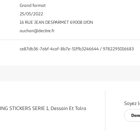
Grand format
25/05/2022
16 RUE JEAN DESPARMET 69008 LYON
auchan@decitre.fr
ce87db36-7abf-4caf-8b7e-51ffb3246644 / 9782295016683
Soyez l
G STICKERS SERIE 1, Dessain Et Tolra
Donn