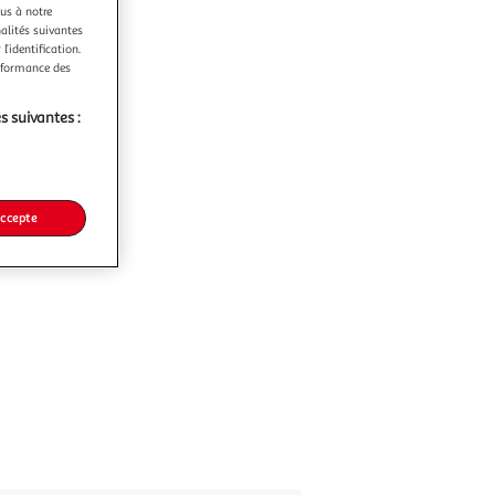
ous à notre
nalités suivantes
l’identification.
erformance des
s suivantes :
accepte