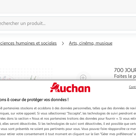
sciences humaines et sociales
Arts, cinéma, musique
700 JOUR
Faites le 
Agrandir
qui se lan
l'illustration
contient u
Cont
En savoir 
à
Réduire
personnali
200%
l'illustration
large choi
ns à coeur de protéger vos données !
à
Partager
8 partenaires stockons et accédons à des données personnelles, telles que des données de nav
niques, sur votre appareil. Si vous sélectionnez "J'accepte", les technologies de suivi prendront e
100
le
chées dans la section « Nous et nos partenaires traitons des données pour fournir ». Si vous retir
%
produit
 elles seront désactivées. Si les technologies de suivi sont désactivées, il est possible que cer
vous sont présentés ne soient pas pertinents pour vous. Vous pouvez faire réapparaître ce me
pour retirer votre consentement à tout moment en cliquant sur le lien "Gérer mes préférences" 