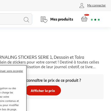
Me connecter
Lancer
Mes produits
la
recherche
NALING STICKERS SERIE 1, Dessain et Tolra
plein de stickers pour votre carnet ! Destiné à toutes celles
cent dans la réalisation de leur journal créatif, ce livre
n choix varié de stickers en couleurs ou à colorier pour
inuer sans accepter
+
ser les pages en un tour de main ! Vous y trouverez : - un
Vous voulez connaître le prix de ce produit ?
x d'étiquette
igation ou des
Afficher le prix
n charge les
ez votre
tains contenus et
nu pour modifier
en bas de page.