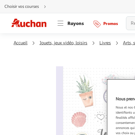
Aller
Choisir vos courses
directement
au
contenu
Aller
Rayons
Promos
directement
à
la
recherche
Aller
Accueil
Jouets, jeux vidéo, loisirs
Livres
Arts, 
directement
à
la
navigation
Aller
directement
à
la
rubrique
besoin
d'aide
Nous preno
Nous et nos 6
identifiants u
finalités affi
consentement,
annonces qui 
vos choix ou 