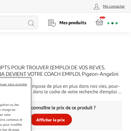
Me connecter
Lancer
Mes produits
la
recherche
PTS POUR TROUVER L'EMPLOI DE VOS REVES.
IA DEVIENT VOTRE COACH EMPLOI, Pigeon-Angelini
inuer sans accepter
ence artificielle s'impose de plus en plus dans nos vies, pour­
s l'utiliser aussi dans le cadre de votre recherche d'emploi ?
ence artificielle générative, avec des outils comme ChatGPT
+
 peut vous aider à trouver votre prochain poste ! Encore
igation ou des
Vous voulez connaître le prix de ce produit ?
ir la
n charge les
ez votre
Afficher le prix
tains contenus et
nu pour modifier
en bas de page.