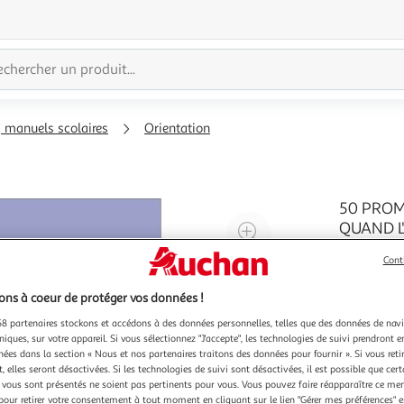
, manuels scolaires
Orientation
50 PROM
Agrandir
QUAND L'
Daniel
l'illustration
Cont
L'intellig
à
Réduire
quoi ne pa
200%
l'illustration
ns à coeur de protéger vos données !
L'intellig
En savoir 
à
Partager
ou Claude,
8 partenaires stockons et accédons à des données personnelles, telles que des données de nav
faut-il avo
100
le
niques, sur votre appareil. Si vous sélectionnez "J'accepte", les technologies de suivi prendront e
chées dans la section « Nous et nos partenaires traitons des données pour fournir ». Si vous retir
%
produit
 elles seront désactivées. Si les technologies de suivi sont désactivées, il est possible que cer
vous sont présentés ne soient pas pertinents pour vous. Vous pouvez faire réapparaître ce me
pour retirer votre consentement à tout moment en cliquant sur le lien "Gérer mes préférences" 