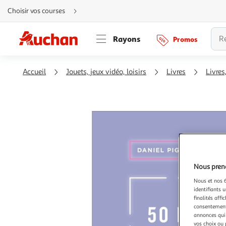
Aller
Choisir vos courses
directement
au
contenu
Aller
Rayons
Promos
directement
à
la
recherche
Aller
Accueil
Jouets, jeux vidéo, loisirs
Livres
Livres
directement
à
la
navigation
Aller
directement
à
la
rubrique
besoin
d'aide
Nous preno
Nous et nos 6
identifiants u
finalités affi
consentement,
annonces qui 
vos choix ou 