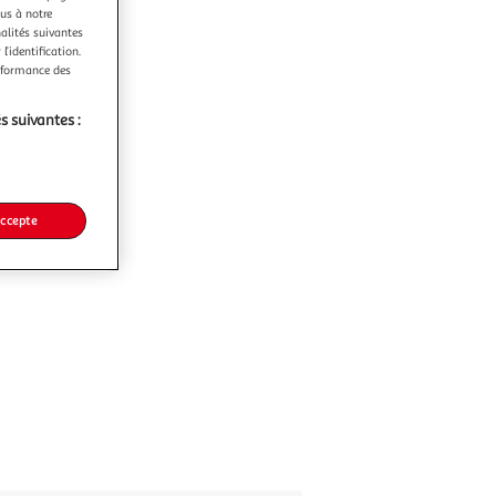
ous à notre
nalités suivantes
l’identification.
erformance des
s suivantes :
accepte