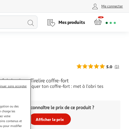
Me connecter
Lancer
Mes produits
la
recherche
5.0
(1)
 fabrication - Tirelire coffre-fort
pprendre à fabriquer ton coffre-fort : met à l'abri tes
inuer sans accepter
 !
+
igation ou des
Vous voulez connaître le prix de ce produit ?
n charge les
ez votre
Afficher le prix
tains contenus et
nu pour modifier