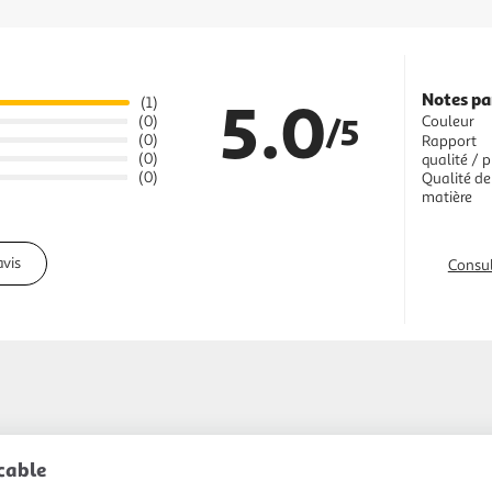
Notes pa
5.0
(1)
/5
Couleur
(0)
(0)
Rapport
(0)
qualité / p
(0)
Qualité de
matière
avis
Consul
cable