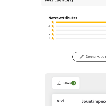
Notes attribuées
5
4
3
2
1
Donner votre 
Filtres
0
Vivi
Jouet impec