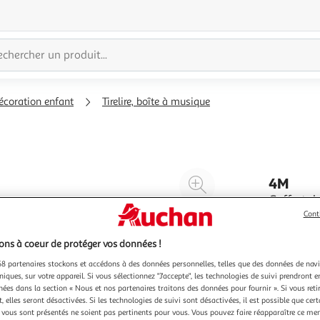
écoration enfant
Tirelire, boîte à musique
Agrandir
4M
l'illustration
Coffret de
Kit pour a
à
Réduire
Cont
économies
200%
l'illustration
En savoir 
ns à coeur de protéger vos données !
à
Partager
8 partenaires stockons et accédons à des données personnelles, telles que des données de nav
100
le
niques, sur votre appareil. Si vous sélectionnez "J'accepte", les technologies de suivi prendront e
%
produit
chées dans la section « Nous et nos partenaires traitons des données pour fournir ». Si vous retir
 elles seront désactivées. Si les technologies de suivi sont désactivées, il est possible que cer
vous sont présentés ne soient pas pertinents pour vous. Vous pouvez faire réapparaître ce me