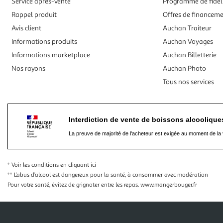
Service après-vente
Programme de fidél
Rappel produit
Offres de financem
Avis client
Auchan Traiteur
Informations produits
Auchan Voyages
Informations marketplace
Auchan Billetterie
Nos rayons
Auchan Photo
Tous nos services
Interdiction de vente de boissons alcooliqu
La preuve de majorité de l'acheteur est exigée au moment de la 
* Voir les conditions
en cliquant ici
** L’abus d’alcool est dangereux pour la santé, à consommer avec modération
Pour votre santé, évitez de grignoter entre les repas.
www.mangerbouger.fr