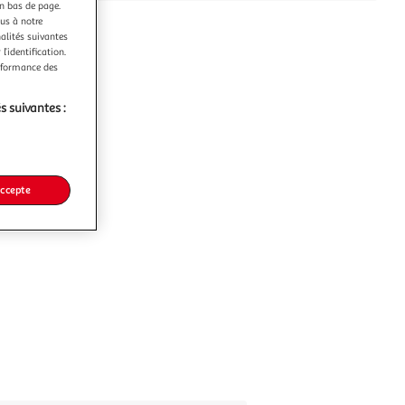
en bas de page.
ous à notre
nalités suivantes
l’identification.
erformance des
s suivantes :
accepte