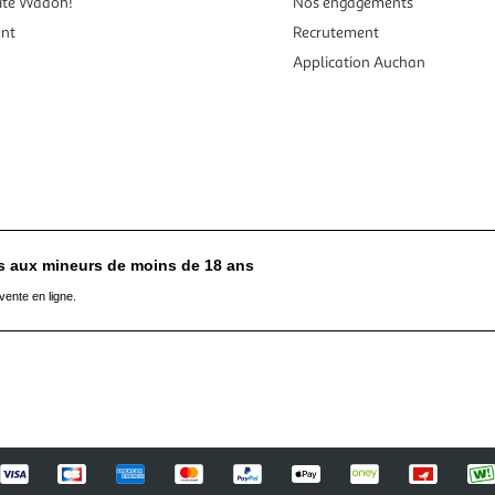
ité Waaoh!
Nos engagements
ent
Recrutement
Application Auchan
es aux mineurs de moins de 18 ans
vente en ligne.