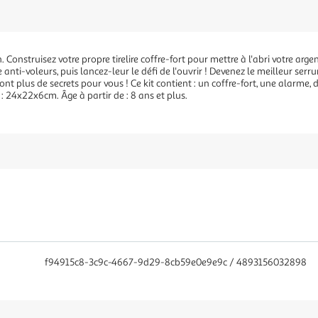
. Construisez votre propre tirelire coffre-fort pour mettre à l'abri votre arge
 anti-voleurs, puis lancez-leur le défi de l'ouvrir ! Devenez le meilleur serru
nt plus de secrets pour vous ! Ce kit contient : un coffre-fort, une alarme, d
 : 24x22x6cm. Âge à partir de : 8 ans et plus.
f94915c8-3c9c-4667-9d29-8cb59e0e9e9c / 4893156032898