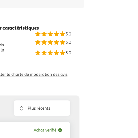
r caractéristiques
5.0
5.0
rix
 la
5.0
ter la charte de modération des avis
Trier
les
avis
Achat verifié