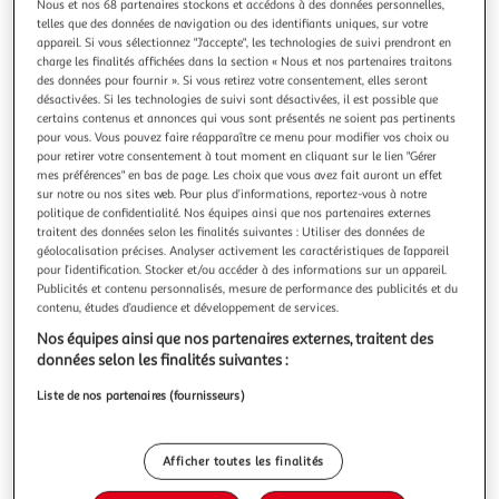
Nous et nos 68 partenaires stockons et accédons à des données personnelles,
telles que des données de navigation ou des identifiants uniques, sur votre
appareil. Si vous sélectionnez "J'accepte", les technologies de suivi prendront en
charge les finalités affichées dans la section « Nous et nos partenaires traitons
des données pour fournir ». Si vous retirez votre consentement, elles seront
désactivées. Si les technologies de suivi sont désactivées, il est possible que
Double ep lewca « 3 kids & a mortgage / walking the
certains contenus et annonces qui vous sont présentés ne soient pas pertinents
hedgehog » – 33 t 30 cm
pour vous. Vous pouvez faire réapparaître ce menu pour modifier vos choix ou
Double EP de Lewca réunissant les deux premières sorties, «
pour retirer votre consentement à tout moment en cliquant sur le lien "Gérer
3 Kids & A Mortgage » et « Walking The Hedgehog ». Une
mes préférences" en bas de page. Les choix que vous avez fait auront un effet
sur notre ou nos sites web. Pour plus d’informations, reportez-vous à notre
écriture qui mêle influences indie-pop et rap, avec une
En savoir +
politique de confidentialité. Nos équipes ainsi que nos partenaires externes
énergie inspirée par l'attitude punk et post-punk. Le
Vendu par
Multishop
traitent des données selon les finalités suivantes : Utiliser des données de
support est au format 33 T 30 cm. La pochette propose une
géolocalisation précises. Analyser activement les caractéristiques de l’appareil
composition graph
Livraison dès 6/7 jours
pour l’identification. Stocker et/ou accéder à des informations sur un appareil.
4,99€
Publicités et contenu personnalisés, mesure de performance des publicités et du
Plus d'options
contenu, études d’audience et développement de services.
Nos équipes ainsi que nos partenaires externes, traitent des
32,87€
Vendu par
Multishop
données selon les finalités suivantes :
Liste de nos partenaires (fournisseurs)
Livraison dès 6/7 jours
Livraison offerte
Plus d'options
Afficher toutes les finalités
35,14€
Vendu par
GpasPlus