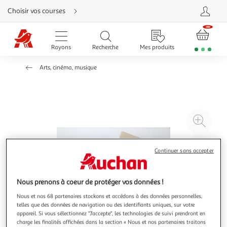
Aller
Choisir vos courses
directement
au
contenu
Aller
directement
Rayons
Recherche
Mes produits
à
la
recherche
Arts, cinéma, musique
Aller
directement
à
la
navigation
Aller
directement
à
Agr
la
rubrique
l'il
besoin
d'aide
à
Réd
Continuer sans accepter
20
l'il
à
Par
100
le
Nous prenons à coeur de protéger vos données !
%
pro
Nous et nos 68 partenaires stockons et accédons à des données personnelles,
telles que des données de navigation ou des identifiants uniques, sur votre
appareil. Si vous sélectionnez "J'accepte", les technologies de suivi prendront en
charge les finalités affichées dans la section « Nous et nos partenaires traitons