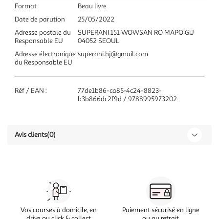
Format
Beau livre
Date de parution
25/05/2022
Adresse postale du
SUPERANI 151 WOWSAN RO MAPO GU
Responsable EU
04052 SEOUL
Adresse électronique
superani.hj@gmail.com
du Responsable EU
Réf / EAN :
77de1b86-ca85-4c24-8823-
b3b866dc2f9d / 9788995973202
Avis clients
(0)
Vos courses à domicile, en
Paiement sécurisé en ligne
drive ou click & collect
ou au retrait