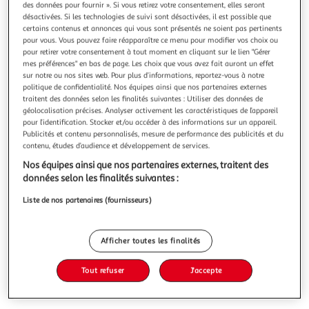
des données pour fournir ». Si vous retirez votre consentement, elles seront
désactivées. Si les technologies de suivi sont désactivées, il est possible que
certains contenus et annonces qui vous sont présentés ne soient pas pertinents
pour vous. Vous pouvez faire réapparaître ce menu pour modifier vos choix ou
pour retirer votre consentement à tout moment en cliquant sur le lien "Gérer
mes préférences" en bas de page. Les choix que vous avez fait auront un effet
2007 SKETCH COLLECTION, Kim Jung-gi
sur notre ou nos sites web. Pour plus d’informations, reportez-vous à notre
Le 2007 est le premier sketchbook que Kim Jun Gi a publié
politique de confidentialité. Nos équipes ainsi que nos partenaires externes
et vraiment... . il est im-pre-ssio-nant ! C'est un format un
traitent des données selon les finalités suivantes : Utiliser des données de
peu plus petit que les suivants (environ 21 x 15 x 4. 5 cm),
En savoir +
géolocalisation précises. Analyser activement les caractéristiques de l’appareil
par contre, il fait 1002 pages et pèse plus d'un kilo. Il est
pour l’identification. Stocker et/ou accéder à des informations sur un appareil.
Vous voulez connaître le prix de ce produit ?
livré dans un étui en carton qui le protège et lui sert
Publicités et contenu personnalisés, mesure de performance des publicités et du
contenu, études d’audience et développement de services.
Afficher le prix
Nos équipes ainsi que nos partenaires externes, traitent des
données selon les finalités suivantes :
Liste de nos partenaires (fournisseurs)
Description
Afficher toutes les finalités
Caractéristiques
Tout refuser
J'accepte