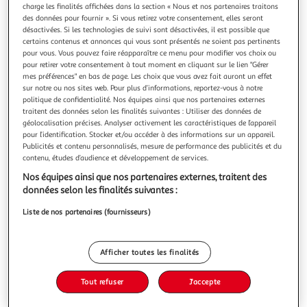
charge les finalités affichées dans la section « Nous et nos partenaires traitons
des données pour fournir ». Si vous retirez votre consentement, elles seront
désactivées. Si les technologies de suivi sont désactivées, il est possible que
certains contenus et annonces qui vous sont présentés ne soient pas pertinents
pour vous. Vous pouvez faire réapparaître ce menu pour modifier vos choix ou
pour retirer votre consentement à tout moment en cliquant sur le lien "Gérer
200 POINTS DE TRICOT RANG PAR RANG, Valfort
mes préférences" en bas de page. Les choix que vous avez fait auront un effet
Laura
sur notre ou nos sites web. Pour plus d’informations, reportez-vous à notre
Tous les points à portée de main ! Avec ce guide de
politique de confidentialité. Nos équipes ainsi que nos partenaires externes
référence, partez à la découverte de 200 points aux effets
traitent des données selon les finalités suivantes : Utiliser des données de
tous différents. Répartis en 6 grandes familles - les
En savoir +
géolocalisation précises. Analyser activement les caractéristiques de l’appareil
basiques, les côtes, les ajourés, les fantaisies, les reliefs, les
pour l’identification. Stocker et/ou accéder à des informations sur un appareil.
Vous voulez connaître le prix de ce produit ?
Publicités et contenu personnalisés, mesure de performance des publicités et du
torsadés -, ils sont chacun illustrés puis expliqués pas à
contenu, études d’audience et développement de services.
pas pour
Afficher le prix
Nos équipes ainsi que nos partenaires externes, traitent des
données selon les finalités suivantes :
Liste de nos partenaires (fournisseurs)
Description
Afficher toutes les finalités
Caractéristiques
Tout refuser
J'accepte