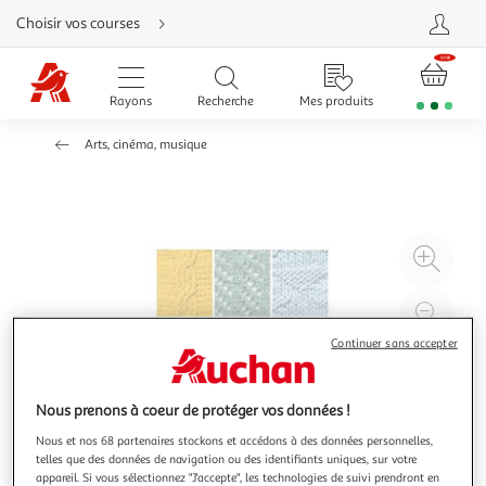
Aller
Choisir vos courses
directement
au
contenu
Aller
directement
Rayons
Recherche
Mes produits
à
la
recherche
Arts, cinéma, musique
Aller
directement
à
la
navigation
Aller
directement
à
Agr
la
rubrique
l'il
besoin
d'aide
à
Réd
20
l'il
Continuer sans accepter
à
Par
100
le
Nous prenons à coeur de protéger vos données !
%
pro
Nous et nos 68 partenaires stockons et accédons à des données personnelles,
telles que des données de navigation ou des identifiants uniques, sur votre
appareil. Si vous sélectionnez "J'accepte", les technologies de suivi prendront en