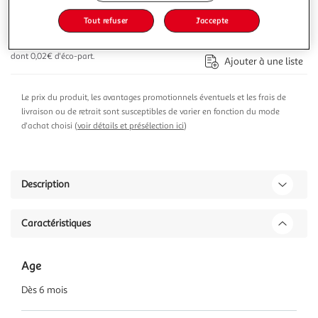
Tout refuser
J'accepte
Ajouter au panier
21,42€
21,42€ / pce
dont 0,02€ d'éco-part.
Ajouter à une liste
Le prix du produit, les avantages promotionnels éventuels et les frais de
livraison ou de retrait sont susceptibles de varier en fonction du mode
d'achat choisi (
voir détails et présélection ici
)
Description
Caractéristiques
Age
Dès 6 mois