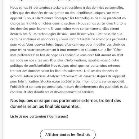
Illustration
Illustration
précédente
suivante
Nous et nos 68 partenaires stockons et accédons à des données personnelles,
telles que des données de navigation ou des identifiants uniques, sur votre
appareil. Si vous sélectionnez "J'accepte", les technologies de suivi prendront en
charge les finalités affichées dans la section « Nous et nos partenaires traitons
des données pour fournir ». Si vous retirez votre consentement, elles seront
VTECH
désactivées. Si les technologies de suivi sont désactivées, il est possible que
Eléphant pousse pousse
certains contenus et annonces qui vous sont présentés ne soient pas pertinents
Découvre l'éléphant Pousse Pousse. Il dispose d'une poignée
pour vous. Vous pouvez faire réapparaître ce menu pour modifier vos choix ou
adaptée aux petites mains, ainsi bébé fait rouler son petit
pour retirer votre consentement à tout moment en cliquant sur le lien "Gérer
mes préférences" en bas de page. Les choix que vous avez fait auront un effet
éléphant et déclenche des phrases et des chansons
En savoir +
sur notre ou nos sites web. Pour plus d’informations, reportez-vous à notre
amusantes. Les deux boutons d'apprentissage permettent
Vendu par
2KINGS
politique de confidentialité. Nos équipes ainsi que nos partenaires externes
de découvrir les formes et des anecdotes sur les animaux.
traitent des données selon les finalités suivantes : Utiliser des données de
Grâce au capteur
Livraison dès 5/6 jours
géolocalisation précises. Analyser activement les caractéristiques de l’appareil
4,99€
pour l’identification. Stocker et/ou accéder à des informations sur un appareil.
Plus d'options
Publicités et contenu personnalisés, mesure de performance des publicités et du
contenu, études d’audience et développement de services.
21,42€
Vendu par
2KINGS
Nos équipes ainsi que nos partenaires externes, traitent des
données selon les finalités suivantes :
Livraison dès 7/8 jours
Liste de nos partenaires (fournisseurs)
4,99€
Plus d'options
Afficher toutes les finalités
33,55€
Vendu par
Multishop