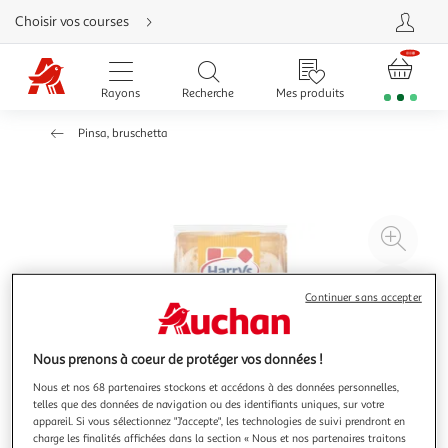
Aller
Choisir vos courses
directement
au
contenu
Aller
directement
Rayons
Recherche
Mes produits
à
la
recherche
Pinsa, bruschetta
Aller
directement
à
la
navigation
Aller
directement
à
Agr
la
rubrique
l'il
besoin
d'aide
à
Réd
Continuer sans accepter
20
l'il
à
Par
100
le
Nous prenons à coeur de protéger vos données !
%
pro
Nous et nos 68 partenaires stockons et accédons à des données personnelles,
telles que des données de navigation ou des identifiants uniques, sur votre
appareil. Si vous sélectionnez "J'accepte", les technologies de suivi prendront en
charge les finalités affichées dans la section « Nous et nos partenaires traitons