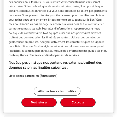
des données pour fournir ». Si vous retirez votre consentement, elles seront
désactivées. Si les technologies de suivi sont désactivées, il est possible que
certains contenus et annonces qui vous sont présentés ne soient pas pertinents
pour vous. Vous pouvez faire réapparaître ce menu pour modifier vos choix ou
pour retirer votre consentement à tout moment en cliquant sur le lien "Gérer
mes préférences" en bas de page. Les choix que vous avez fait auront un effet
4.6
(10)
sur notre ou nos sites web. Pour plus d’informations, reportez-vous à notre
HARRYS
politique de confidentialité. Nos équipes ainsi que nos partenaires externes
traitent des données selon les finalités suivantes : Utiliser des données de
Pain pinsa à garnir
géolocalisation précises. Analyser activement les caractéristiques de l’appareil
Créez des recettes délicieuses en quelques minutes avec la
pour l’identification. Stocker et/ou accéder à des informations sur un appareil.
nouvelle Pinsa Harrys ! Une base de pain à garnir, ultra
Publicités et contenu personnalisés, mesure de performance des publicités et du
facile et rapide à préparer : passez-la au four avec son
En savoir +
contenu, études d’audience et développement de services.
plateau spécial cuisson pendant 5' à 220°, garnissez-la avec
230g
Nos équipes ainsi que nos partenaires externes, traitent des
les ingrédients de votre choix et bon appetit ! Vous allez
données selon les finalités suivantes :
succomb
Vous voulez connaître le prix de ce produit ?
Liste de nos partenaires (fournisseurs)
Afficher le prix
Afficher toutes les finalités
Tout refuser
J'accepte
Description